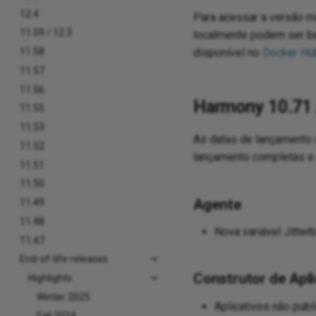
12.4
Para acessar a versão m
11.59 / 12.3
localmente podem ser ba
disponível no
Docker Hu
11.58
11.57
11.56
Harmony 10.71 
11.55
11.53
As datas de lançamento 
11.52
lançamento completas e 
11.51
11.50
Agente
11.49
11.48
Nova variável Jitterb
11.47
End-of-life releases
Construtor de Apli
Highlights
Winter 2025
Aplicativos não publ
Fall 2024