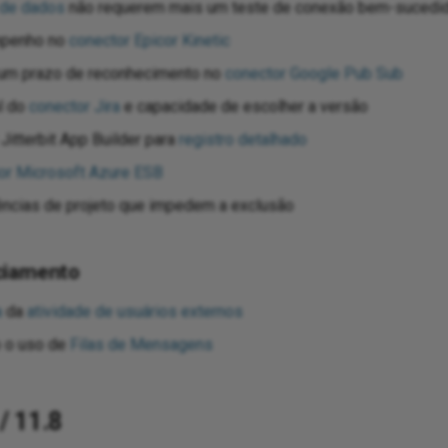
 de dados
não requerem mais um teste de conexão bem-sucedi
mpenho no
conector Epicor Kinetic
r um prazo de reconhecimento no
conector Google Pub Sub
al do
conector Jira
e capacidade de escolher a versão
Jitterbit App Builder para
registro detalhado
or Microsoft Azure ESB
ncias de projeto que impedem a exclusão
ciamento
a
da
atividade de usuários externos
o o uso de
Filas de Mensagens
/ 11.8