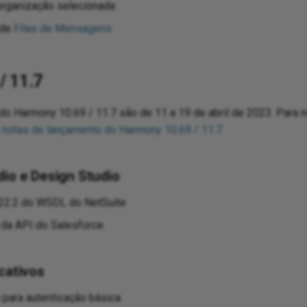
organização selecionada
 de
Filas de Mensagens
/ 11.7
do Harmony 10.69 / 11.7 são de 11 a 19 de abril de 2023. Para 
s
notas de lançamento do Harmony 10.69 / 11.7
.
dio e Design Studio
022.2 do WSDL do NetSuite
 da API do Salesforce
cativos
 para autenticação básica