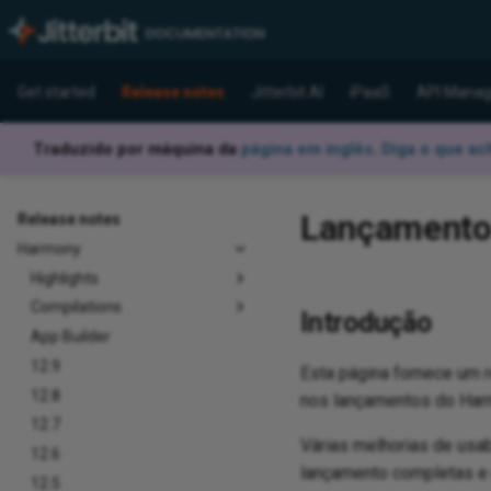
Get started
Release notes
Jitterbit AI
iPaaS
API Manag
Traduzido por máquina da
página em inglês
.
Diga o que ac
Lançamento
Release notes
Harmony
Highlights
Compilations
Introdução
App Builder
12.9
Esta página fornece um 
12.8
nos lançamentos do Harmo
12.7
Várias melhorias de usab
12.6
lançamento completas e 
12.5