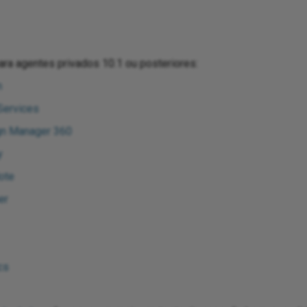
ra agentes privados 10.1 ou posteriores:
n
Services
n Manager 360
y
ote
er
cs