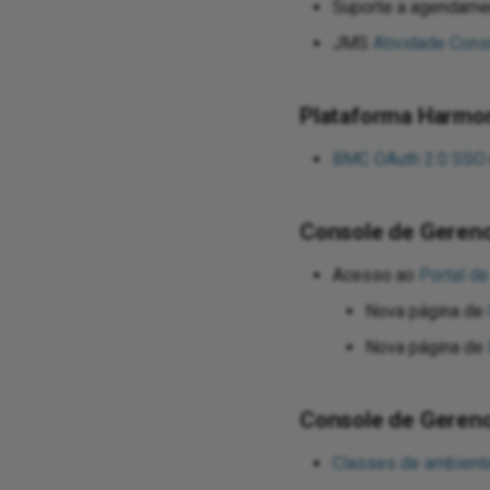
Suporte a agendame
JMS
Atividade Cons
Plataforma Harmo
BMC OAuth 2.0 SSO
Console de Gerenc
Acesso ao
Portal d
Nova página de
Nova página de
Console de Geren
Classes de ambient