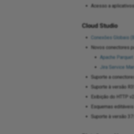
Acesso a aplicativo
Cloud Studio
Conexões Globais (B
Novos conectores pa
Apache Parquet
Jira Service M
Suporte a conectore
Suporte à versão R3
Exibição do HTTP v2
Esquemas editáveis 
Suporte à versão 37