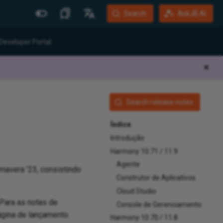
Search
AskJB AI
Mais Sites
Idiomas
Developer Portal
Jitterbit Website
English
✕
Community Forum
Português (Brasil)
Developer Portal
Español
Search release notes
Harmony Login
Deutsch
Índice
System Status
Introdução
Training
Harmony 10.71 / 11.9
Agente
mavera '23, consistindo
Construtor de Aplicativos
Cloud Studio
 Para as notas de
Console de Gerenciamento
gina de lançamento.
Harmony 10.70 / 11.8