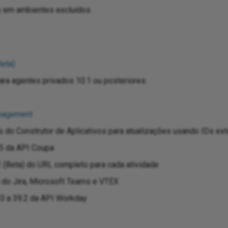
s em ambientes excluídos
eta)
ra agentes privados 10.1 ou posteriores:
anagement
s do Construtor de Aplicativos para atualizações usando IDs ex
5 da API Coupa
 (Beta) do URL completo para cada atividade
do Jira, Microsoft Teams e VTEX
.0 a 39.2 da API Workday