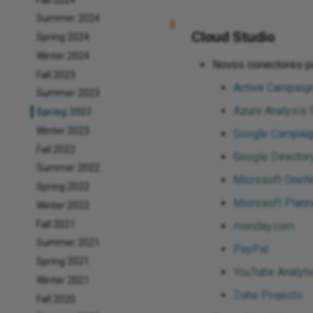
Summer 2024
Cloud Studio
Spring 2024
Winter 2024
Novos conectores pa
Fall 2023
Active Campaig
Summer 2023
Azure Analysis 
Spring 2023
Winter 2023
Google Campaig
Fall 2022
Google Director
Summer 2022
Microsoft OneN
Spring 2022
Microsoft Plann
Winter 2022
Fall 2021
monday.com
Summer 2021
PayPal
Spring 2021
YouTube Analyti
Winter 2021
Zoho Projects
Fall 2020