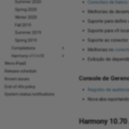
Conexões de banco
Summer 2020
Spring 2020
Melhorias de dese
Winter 2020
Suporte para defini
Fall 2019
Suporte para v9 loc
Summer 2019
Suporte ao conector 
Spring 2019
Compilations
Melhorias no
conect
Harmony v11/v10
Exibição de dependê
Wevo iPaaS
Release schedule
Console de Geren
Known issues
End-of-life policy
Registro de auditori
System status notifications
Nova aba reportand
Harmony 10.70 