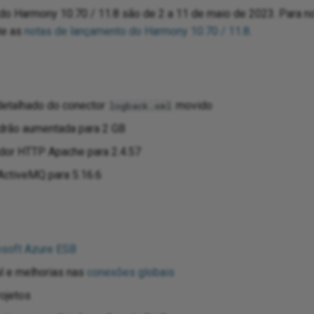
do Harmony 10.70 / 11.8 são de 2 a 11 de maio de 2023. Para n
te as
notas de lançamento do Harmony 10.70 / 11.8
.
 detalhado do conector
movido
logback.xml
rão aumentada para 2 GB
idor HTTP Apache para 2.4.57
ActiveMQ para 5.16.6
osoft Azure ESB
al e melhorias nas
conexões globais
rojetos