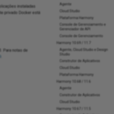
Agente
plicações instaladas
Cloud Studio
te privado Docker está
Plataforma Harmony
Console de Gerenciamento e
Gerenciador de API
Console de Gerenciamento
Harmony 10.69 / 11.7
Agente, Cloud Studio e Design
. Para notas de
Studio
9
.
Construtor de Aplicativos
Cloud Studio
Plataforma Harmony
Harmony 10.68 / 11.6
Agente
Construtor de Aplicativos
Cloud Studio
Harmony 10.67 / 11.5