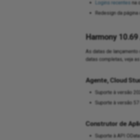
Logins recentes
na 
Redesign da página
Harmony 10.69 
As datas de lançamento 
datas completas, veja a
Agente, Cloud Stu
Suporte à versão 2
Suporte à versão 57
Construtor de Apli
Suporte à API OData