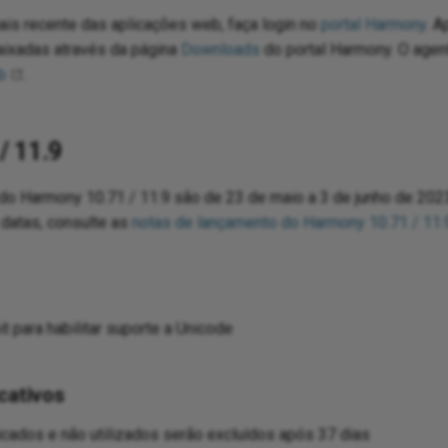
ais recente das aplicações web, faça login no
portal Harmony
. A
ixadas através da página
Downloads
do portal Harmony. O agen
b
.
/ 11.9
do Harmony 10.71 / 11.9 são de 23 de maio a 3 de junho de 2023
datas, consulte as
notas de lançamento do Harmony 10.71 / 11.
it para habilitar suporte a Unicode
cativos
icados e não utilizados serão excluídos após 37 dias