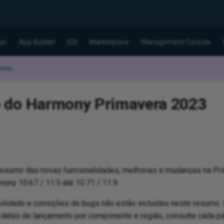
er
App Builder
EDI
Marketplace
Management Console
hou
.
 do Harmony Primavera 2023
resumo das novas funcionalidades, melhorias e mudanças na Pri
ny 10.67 / 11.5 até 10.71 / 11.9.
ilidade e correções de bugs não estão incluídas neste resumo.
datas de lançamento por componente e região, consulte cada pá