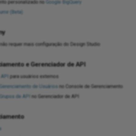
nto personalizado no
Google BigQuery
umir (Beta)
ny
não requer mais configuração do Design Studio
iamento e Gerenciador de API
e API
para usuários externos
Gerenciamento de Usuários
no Console de Gerenciamento
Grupos de API
no Gerenciador de API
ciamento
e