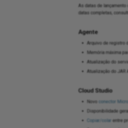
As datas de lançamento 
datas completas, consul
Agente
Arquivo de registro
Memória máxima pad
Atualização do serv
Atualização do JAR 
Cloud Studio
Novo
conector Micr
Disponibilidade ger
Copiar/colar
entre p