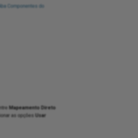
Aba Componentes do
ntre
Mapeamento Direto
cionar as opções
Usar