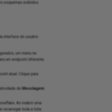
 Os esquemas exibidos
a interface do usuário
igurados, um menu na
ara um endpoint diferente.
nt atual. Clique para
 atividade de
Mesclagem
owflake. Ao reabrir uma
 recarregar toda a lista