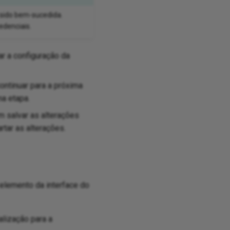
 sido bem-sucedida.
edenciais.
ar a configuração da
ontinuar para a próxima
ma etapa.
m salvar as alterações
tar as alterações.
elemento da interface do
lização para a