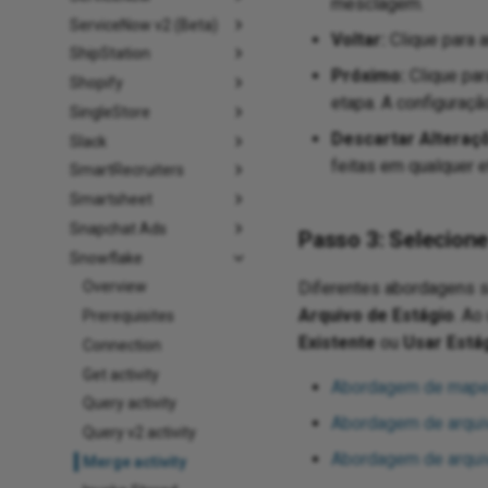
mesclagem.
ServiceNow v2 (Beta)
Voltar:
Clique para a
ShipStation
Próximo:
Clique par
Shopify
etapa. A configuraçã
SingleStore
Descartar Alteraç
Slack
feitas em qualquer 
SmartRecruiters
Smartsheet
Snapchat Ads
Passo 3: Selecio
Snowflake
Diferentes abordagens s
Overview
Arquivo de Estágio
. Ao
Prerequisites
Existente
ou
Usar Está
Connection
Get activity
Abordagem de mape
Query activity
Abordagem de arquiv
Query v2 activity
Abordagem de arquiv
Merge activity