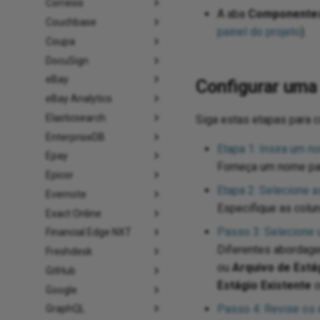
Correios
A aba
Componente
Couchbase
painel do projeto
).
Coupa
DocuSign
eBay
Configurar uma
eBay Analytics
Elasticsearch
Siga estas etapas para 
EnterpriseDB
Etapa 1: Insira um 
Epay
Forneça um nome par
Epicor
Etapa 2: Selecione
Evernote
Especifique as col
Exact Online
Passo 3: Selecione
Financial Edge NXT
Diferentes abordage
Freshdesk
ou
Arquivo de Está
GitHub
Estágio Existente
Google
Passo 4: Revise os
GraphQL