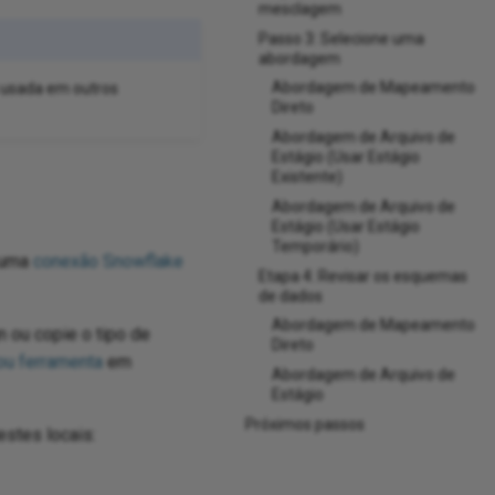
mesclagem
Passo 3: Selecione uma
abordagem
Abordagem de Mapeamento
 usada em outros
Direto
Abordagem de Arquivo de
Estágio (Usar Estágio
Existente)
Abordagem de Arquivo de
Estágio (Usar Estágio
Temporário)
e uma
conexão Snowflake
Etapa 4: Revisar os esquemas
de dados
Abordagem de Mapeamento
n ou copie o tipo de
Direto
 ou ferramenta
em
Abordagem de Arquivo de
Estágio
Próximos passos
estes locais: