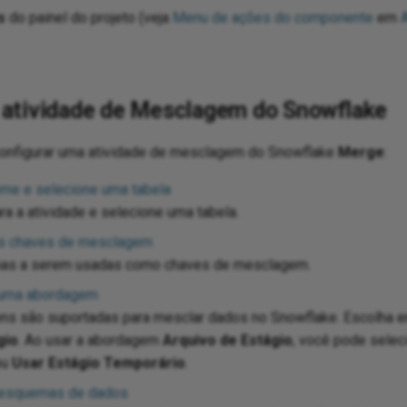
s
do painel do projeto (veja
Menu de ações do componente
em
 atividade de Mesclagem do Snowflake
configurar uma atividade de mesclagem do Snowflake
Merge
:
nome e selecione uma tabela
a a atividade e selecione uma tabela.
 as chaves de mesclagem
unas a serem usadas como chaves de mesclagem.
 uma abordagem
ns são suportadas para mesclar dados no Snowflake. Escolha e
gio
. Ao usar a abordagem
Arquivo de Estágio
, você pode sele
ou
Usar Estágio Temporário
.
 esquemas de dados