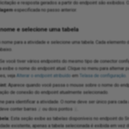
citação e resposta gerados a partir do endpoint são exibidos.
dagem
especificada no passo anterior.
m nome e selecione uma tabela
nome para a atividade e selecione uma tabela. Cada elemento d
baixo.
Se você tiver vários endpoints do mesmo tipo de conector conf
la exibe o nome do endpoint atual. Clique no menu para alternar p
es, veja
Alterar o endpoint atribuído
em
Telasa de configuração
.
int:
Aparece quando você passa o mouse sobre o nome do endpoi
uração de conexão do endpoint atualmente selecionado.
e para identificar a atividade. O nome deve ser único para cada
deve conter barras
ou dois pontos
.
/
:
bela:
Esta seção exibe as tabelas disponíveis no endpoint do Sn
idade existente, apenas a tabela selecionada é exibida em vez de