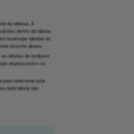
ista de tabelas. A
xibidas dentro da tabela,
ara recarregar tabelas do
orme descrito abaixo.
r as tabelas do endpoint
ação atualiza todos os
ha para selecionar uma
ra cada tabela são