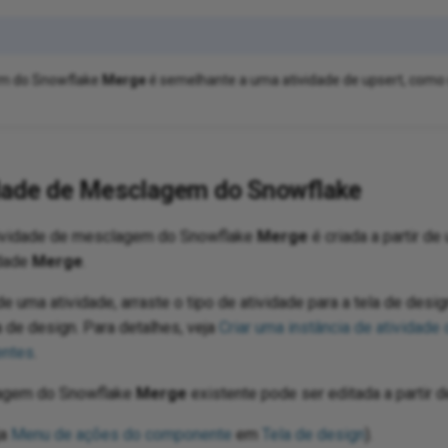
em do Snowflake
Merge
é semelhante a uma atividade de upsert, como
idade de Mesclagem do Snowflake
tividade de mesclagem do Snowflake
Merge
é criada a partir d
idade
Merge
.
de uma atividade, arraste o tipo de atividade para a tela de desig
a de design. Para detalhes, veja
Criar uma instância de atividade
entes
.
lagem do Snowflake
Merge
existente pode ser editada a partir d
ja
Menu de ações do componente
em
Tela de design
).