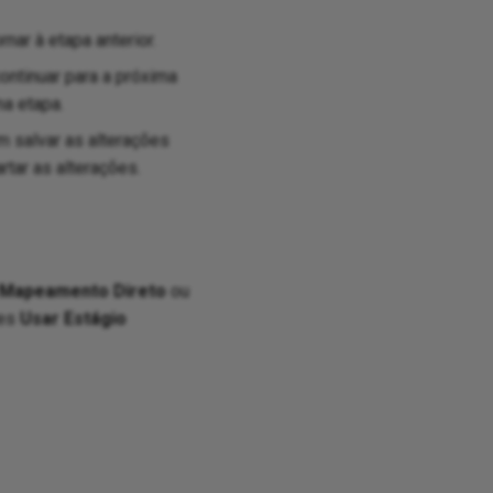
nar à etapa anterior.
ontinuar para a próxima
ma etapa.
m salvar as alterações
tar as alterações.
Mapeamento Direto
ou
ões
Usar Estágio