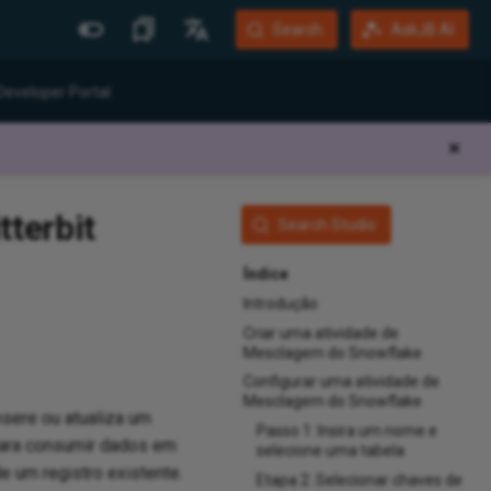
Search
AskJB AI
Mais Sites
Idiomas
Developer Portal
Jitterbit Website
English
✕
Community Forum
Português (Brasil)
Developer Portal
Español
terbit
Search Studio
Harmony Login
Deutsch
Índice
System Status
Introdução
Training
Criar uma atividade de
Mesclagem do Snowflake
Configurar uma atividade de
Mesclagem do Snowflake
insere ou atualiza um
Passo 1: Insira um nome e
para consumir dados em
selecione uma tabela
e um registro existente.
Etapa 2: Selecionar chaves de