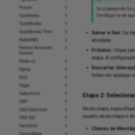
Presto
Se a tabela não for
Certifique-se de qu
Quickbase
QuickBooks
QuickBooks Time
Salvar e Sair:
Se hab
RabbitMQ
atividade.
Reckon Accounts
Próximo:
Clique par
Hosted
etapa. A configuraçã
Redis v2
Descartar Alteraç
Ripley
feitas em qualquer 
RSS
Sage
Salesforce
Etapa 2: Selecion
SAP
Nesta etapa, especifiqu
SAS Data Sets
usuário desta etapa é de
SAS Xpt
SendGrid
Chaves de Mescla
ServiceNow