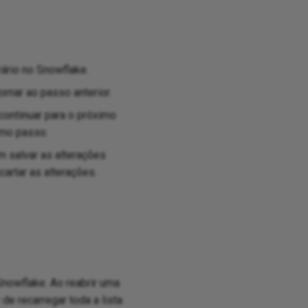
ário no Snowflake.
rnar ao passo anterior.
continuar para o próximo
imo passo.
m salvar as alterações
artar as alterações.
nowflake. Ao reabrir uma
de recarregar toda a lista