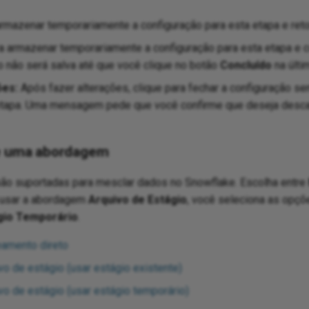
rmazenar temporariamente a configuração para esta etapa e retor
a armazenar temporariamente a configuração para esta etapa e c
o não será salva até que você clique no botão
Concluído
na últi
ões:
Após fazer alterações, clique para fechar a configuração se
etapa. Uma mensagem pede que você confirme que deseja descar
ne uma abordagem
ão suportadas para mesclar dados no Snowflake. Escolha entre
 usar a abordagem
Arquivo de Estágio
, você seleciona as opç
gio Temporário
.
amento direto
o de estágio (usar estágio existente)
o de estágio (usar estágio temporário)