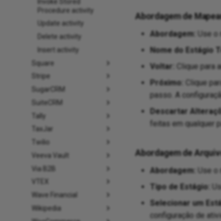
Invoke Stored
Procedure activity
Abordagem de Mapea
Update activity
Abordagem:
Use o 
Delete activity
Nome do Estágio T
Insert activity
Square
Voltar:
Clique para a
Stripe
Próximo:
Clique par
SugarCRM
passo. A configuraçã
SuiteCRM
Descartar Alteraç
Tally
feitas em qualquer 
TaxJar
Twilio
Abordagem de Arquivo 
Veeva Vault
Via B2B
Abordagem:
Use o 
VTEX
Tipo de Estágio:
Us
Wave Financial
Selecionar um Está
Wikipedia
configuração de ativ