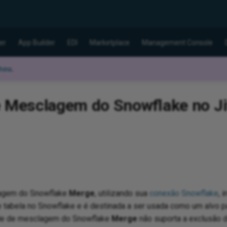
er
App Builder
EDI
Marketplace
Management Console
hou
.
e Mesclagem do Snowflake no Jit
lagem do Snowflake
Merge
, utilizando sua
conexão Snowflake
, 
 tabela no Snowflake e é destinada a ser usada como um alvo 
ade de mesclagem do Snowflake
Merge
não suporta a exclusão d