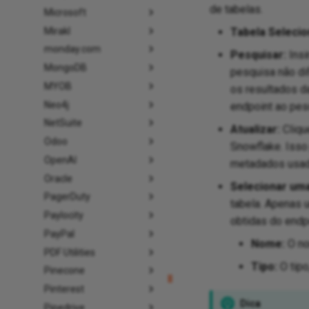
de tabelas.
Microsoft
Mirakl
Tabela Selecio
monday.com
Pesquisar:
Insi
MongoDB
pesquisa não dif
MYOB
os resultados da
Neo4j
endpoint ao pesq
NetSuite
Atualizar:
Cliqu
Odoo
Snowflake. Isso
OpenAI
metadados usado
Oracle
Selecionar uma
PagerDuty
tabela. Apenas 
Paylocity
obtidas do endp
PayPal
Nome:
O no
PDF Utilities
Tipo:
O tipo
Pinecone
Pinterest
Dica
Pipedrive