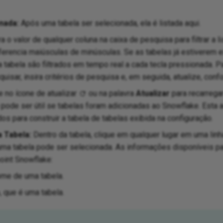
nada:
Após uma tabela ser selecionada, ela é listada aqui.
ra o valor de qualquer coluna na caixa de pesquisa para filtrar a l
erencia maiúsculas de minúsculas. Se as tabelas já estiverem e
 tabela são filtrados em tempo real a cada tecla pressionada. P
uisar, insira critérios de pesquisa e, em seguida, atualize, conf
e no ícone de atualizar
ou na palavra
Atualizar
para recarrega
 pode ser útil se tabelas foram adicionadas ao Snowflake. Esta 
s para construir a tabela de tabelas exibida na configuração.
 Tabela:
Dentro da tabela, clique em qualquer lugar em uma lin
uma tabela pode ser selecionada. As informações disponíveis pa
oint Snowflake:
me de uma tabela.
, que é uma tabela.