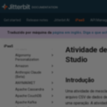
Application connectors
Act! CRM
Act-On
Get started
Release notes
Jitterbit AI
iPaaS
API Manag
Active Campaign
Acumatica
Traduzido por máquina da
página em inglês
.
Diga o que ac
Adobe Analytics
ADP
iPaaS
Atividade d
Airtable
Algonomy
Studio
Personalization
Amazon
Anthropic Claude
(Beta)
Introdução
ANYMARKET
Apache Cassandra
Uma atividade de mesc
Apache CouchDB
arquivo CSV de dados de
Apache Kafka
uma operação. A ativid