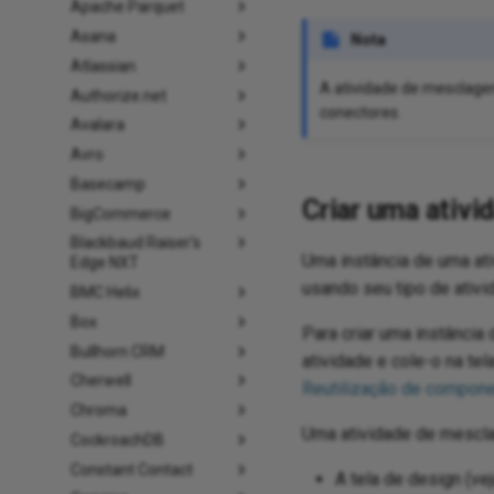
Apache Parquet
Asana
Nota
Atlassian
A atividade de mesclag
Authorize.net
conectores.
Avalara
Avro
Basecamp
Criar uma ativ
BigCommerce
Blackbaud Raiser's
Uma instância de uma a
Edge NXT
usando seu tipo de ativ
BMC Helix
Box
Para criar uma instância 
Bullhorn CRM
atividade e cole-o na tel
Cherwell
Reutilização de compon
Chroma
Uma atividade de mesc
CockroachDB
Constant Contact
A tela de design (ve