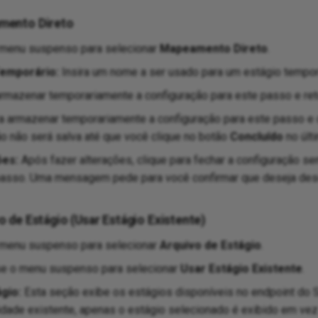
mento Direto
menu suspenso para selecionar
Mapeamento Direto
.
emporário:
Insira um nome a ser usado para um estágio tempor
rmazenar temporariamente a configuração para este passo e reto
a armazenar temporariamente a configuração para este passo e 
o não será salva até que você clique no botão
Concluído
no últ
ões:
Após fazer alterações, clique para fechar a configuração se
passo. Uma mensagem pede para você confirmar que deseja desc
de Estágio (Usar Estágio Existente)
menu suspenso para selecionar
Arquivo de Estágio
.
e o menu suspenso para selecionar
Usar Estágio Existente
.
gio:
Esta seção exibe os estágios disponíveis no endpoint do S
idade existente, apenas o estágio selecionado é exibido em vez 