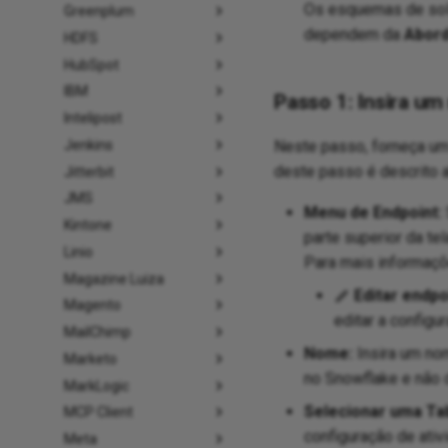
Os esquemas de soli
Greenplum
dependem da
Abor
HDFS
HubSpot
IBM
Passo 1: Insira u
Intelipost
Jenkins
Neste passo, forneça um 
deste passo é descrito a
Jitterbit
JMS
Menu de Endpoint:
Kintone
parte superior da te
Linio
Para mais informaçõ
Magazine Luiza
Editar endpo
Magento
editar a config
MailChimp
Nome:
Insira um nom
Marketo
no Snowflake e não 
MarkLogic
Selecionar uma Ta
MCP Client
configuração de ativ
Meta