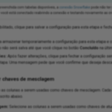
 preenchida com tabelas disponíveis, a
conexão Snowflake
pode não ter
e você está conectado reabrindo a conexão e testando novamente as cr
ilitado, clique para salvar a configuração para esta etapa e fech
a armazenar temporariamente a configuração para esta etapa e c
o não será salva até que você clique no botão
Concluído
na últi
ões:
Após fazer alterações, clique para fechar a configuração se
etapa. Uma mensagem pede que você confirme que deseja descar
ar chaves de mesclagem
e as colunas a serem usadas como chaves de mesclagem. Cada 
scrito abaixo.
gem:
Selecione as colunas a serem usadas como chaves de atua