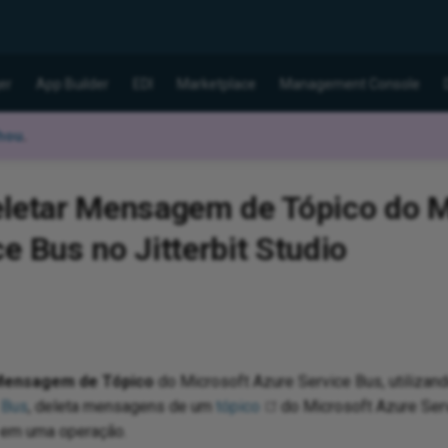
er
App Builder
EDI
Marketplace
Management Console
hou
.
eletar Mensagem de Tópico do M
e Bus no Jitterbit Studio
Mensagem de Tópico
do Microsoft Azure Service Bus, utilizan
 Bus
, deleta mensagens de um
tópico
do Microsoft Azure Serv
 em uma operação.