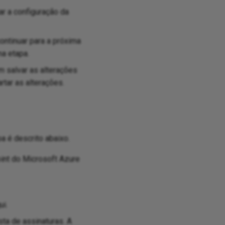
ar a configuração da
ontinuar para a próxima
ma etapa.
m salvar as alterações
tar as alterações.
a é descrito abaixo.
int do Microsoft Azure
ui.
ista de assinaturas. A