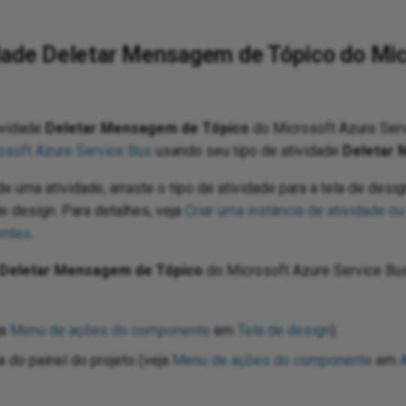
idade Deletar Mensagem de Tópico do Mic
ividade
Deletar Mensagem de Tópico
do Microsoft Azure Servi
osoft Azure Service Bus
usando seu tipo de atividade
Deletar 
de uma atividade, arraste o tipo de atividade para a tela de desig
de design. Para detalhes, veja
Criar uma instância de atividade o
entes
.
Deletar Mensagem de Tópico
do Microsoft Azure Service Bus 
ja
Menu de ações do componente
em
Tela de design
).
s
do painel do projeto (veja
Menu de ações do componente
em