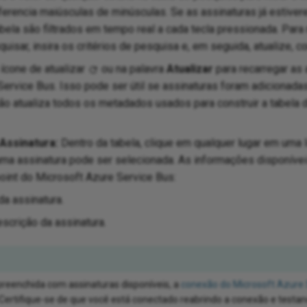
ferencia maiúsculas de minúsculas. Se as assinaturas já estiver
bela são filtrados em tempo real a cada tecla pressionada. Para
uisar, insira os critérios de pesquisa e, em seguida, atualize, c
ícone de atualizar
ou na palavra
Atualizar
para recarregar as 
ervice Bus. Isso pode ser útil se assinaturas foram adicionada
ão atualiza todos os metadados usados para construir a tabela d
Assinatura:
Dentro da tabela, clique em qualquer lugar em uma 
uma assinatura pode ser selecionada. As informações disponívei
oint do Microsoft Azure Service Bus:
a assinatura.
scrição da assinatura.
 preenchida com assinaturas disponíveis, a
conexão do Microsoft Azure 
Certifique-se de que você está conectado reabrindo a conexão e test