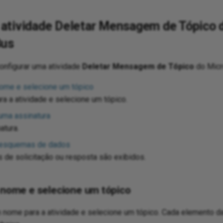
 atividade Deletar Mensagem de Tópico 
Bus
onfigurar uma atividade
Deletar Mensagem de Tópico
do Micr
nome e selecione um tópico
a a atividade e selecione um tópico.
uma assinatura
atura.
 esquemas de dados
de solicitação ou resposta são exibidos.
m nome e selecione um tópico
nome para a atividade e selecione um tópico. Cada elemento da