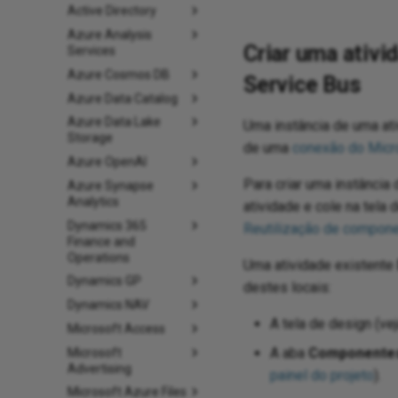
Active Directory
Azure Analysis
Criar uma ativ
Services
Azure Cosmos DB
Service Bus
Azure Data Catalog
Azure Data Lake
Uma instância de uma at
Storage
de uma
conexão do Micr
Azure OpenAI
Para criar uma instância 
Azure Synapse
Analytics
atividade e cole na tela 
Dynamics 365
Reutilização de compon
Finance and
Operations
Uma atividade existente
Dynamics GP
destes locais:
Dynamics NAV
A tela de design (ve
Microsoft Access
A aba
Componente
Microsoft
Advertising
painel do projeto
).
Microsoft Azure Files