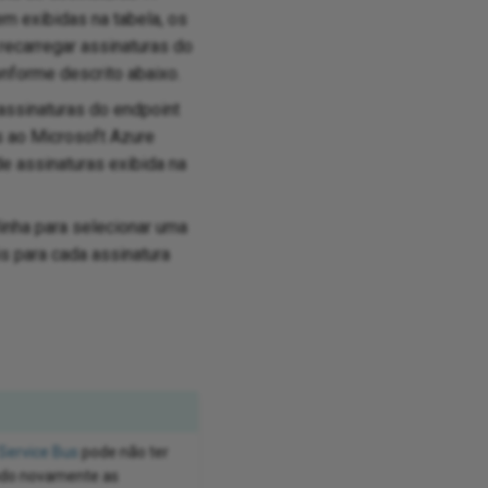
em exibidas na tabela, os
 recarregar assinaturas do
onforme descrito abaixo.
assinaturas do endpoint
s ao Microsoft Azure
e assinaturas exibida na
linha para selecionar uma
s para cada assinatura
Service Bus
pode não ter
ando novamente as