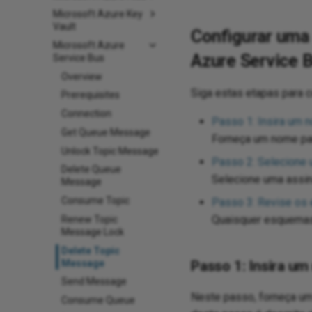
Microsoft Azure Key
Vault
Configurar uma
Microsoft Azure
Azure Service 
Service Bus
Overview
Siga estas etapas para c
Prerequisites
Connection
Passo 1: Insira um 
Get Queue Message
Forneça um nome par
Unlock Topic Message
Passo 2: Selecione 
Delete Queue
Selecione uma assin
Message
Consume Topic
Passo 3: Revise os
Quaisquer esquemas 
Renew Topic
Message Lock
Delete Topic
Message
Passo 1: Insira u
Send Message
Neste passo, forneça um 
Consume Queue