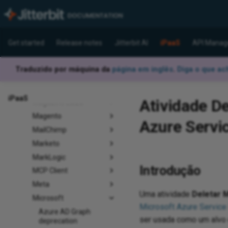
IBM
Intelipost
Jenkins
Get started
Release notes
Jitterbit AI
iPaaS
API Manag
Jitterbit
JMS
Traduzido por máquina da
página em inglês
.
Diga o que ac
Kintone
Linio
iPaaS
Atividade D
Magazine Luiza
Magento
Azure Servic
MailChimp
Marketo
MarkLogic
Introdução
MCP Client
Meta
Uma atividade
Deletar 
Microsoft
Microsoft Azure Service
Azure AD Graph
ser usada como um alvo
deprecation