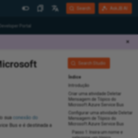
Search
AskJB AI
Mais Sites
Idiomas
Developer Portal
Jitterbit Website
English
✕
Community Forum
Português (Brasil)
Developer Portal
Español
icrosoft
Search Studio
Harmony Login
Deutsch
Índice
System Status
Introdução
Training
Criar uma atividade Deletar
Mensagem de Tópico do
Microsoft Azure Service Bus
Configurar uma atividade Deletar
do sua
conexão do
Mensagem de Tópico do
Microsoft Azure Service Bus
ice Bus e é destinada a
Passo 1: Insira um nome e
selecione um tópico