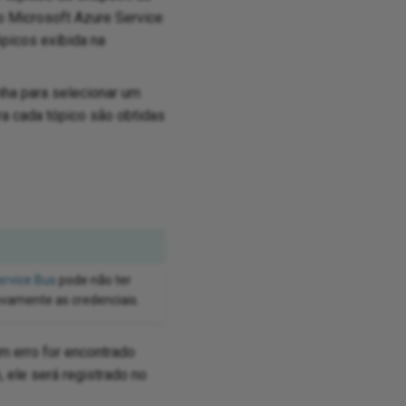
o Microsoft Azure Service
ópicos exibida na
nha para selecionar um
a cada tópico são obtidas
ervice Bus
pode não ter
ovamente as credenciais.
m erro for encontrado
 ele será registrado no