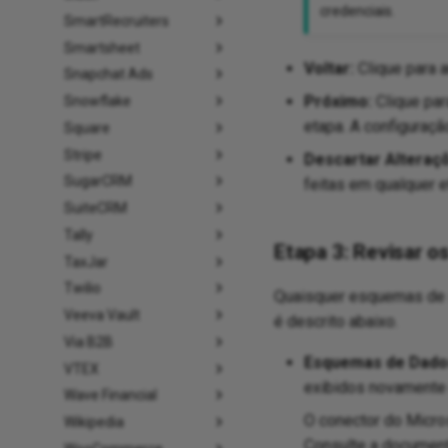
credenciais.
SmartRecruiters
Smartsheet
Voltar:
Clique para a
Snapchat Ads
Próximo:
Clique par
Snowflake
etapa. A configuraçã
Square
Stripe
Descartar Alteraç
SugarCRM
feitas em qualquer 
SuiteCRM
Tally
Etapa 3: Revisar 
TaxJar
Twilio
Quaisquer esquemas de s
Veeva Vault
é descrito abaixo.
Via B2B
Esquemas de Dado
VTEX
exibidos novamente
Wave Financial
O conector do Micros
Wikipedia
Consulte a documen