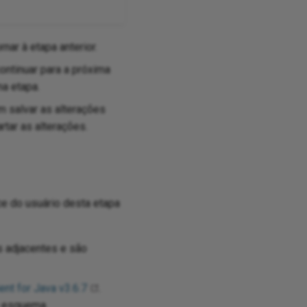
nar à etapa anterior.
ontinuar para a próxima
ma etapa.
m salvar as alterações
tar as alterações.
e do usuário desta etapa
 adjacentes e são
ent for Java v3.6.7
.
o esquema.