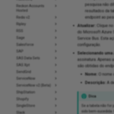
pesquisa não di
Reckon Accounts
Hosted
resultados da ta
endpoint ao pesq
Redis v2
Ripley
Atualizar:
Clique no 
RSS
do Microsoft Azure S
Sage
Service Bus. Esta aç
configuração.
Salesforce
SAP
Selecionando uma 
SAS Data Sets
assinatura. Apenas 
SAS Xpt
são obtidas do endp
SendGrid
Nome:
O nome d
ServiceNow
Descrição:
A de
ServiceNow v2 (Beta)
ShipStation
Dica
Shopify
Se a tabela não for
SingleStore
sido bem-sucedida. 
Slack