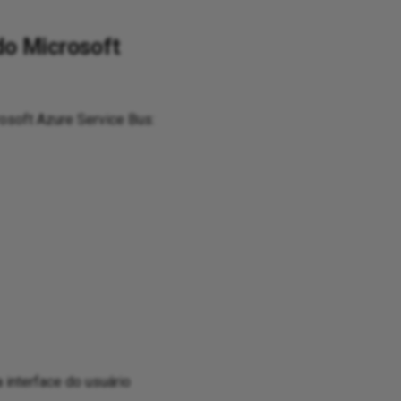
do Microsoft
osoft Azure Service Bus:
 interface do usuário