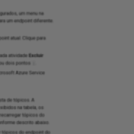
igurados, um menu na
ara um endpoint diferente.
nt atual. Clique para
cada atividade
Excluir
ou dois pontos
.
:
crosoft Azure Service
ista de tópicos. A
xibidos na tabela, os
 recarregar tópicos do
onforme descrito abaixo.
r tópicos do endpoint do