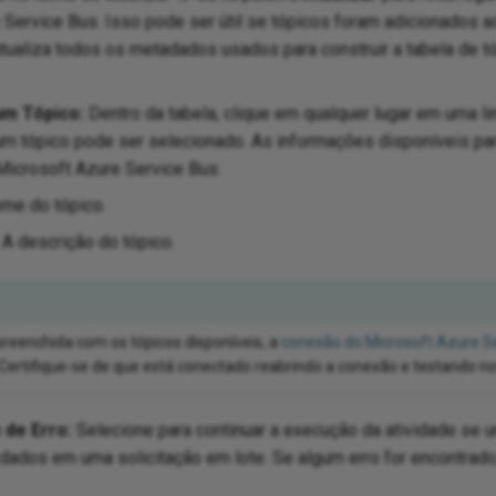
 Service Bus. Isso pode ser útil se tópicos foram adicionados a
atualiza todos os metadados usados para construir a tabela de t
um Tópico:
Dentro da tabela, clique em qualquer lugar em uma li
um tópico pode ser selecionado. As informações disponíveis par
Microsoft Azure Service Bus:
me do tópico.
A descrição do tópico.
preenchida com os tópicos disponíveis, a
conexão do Microsoft Azure S
Certifique-se de que está conectado reabrindo a conexão e testando n
 de Erro:
Selecione para continuar a execução da atividade se u
dados em uma solicitação em lote. Se algum erro for encontrado,