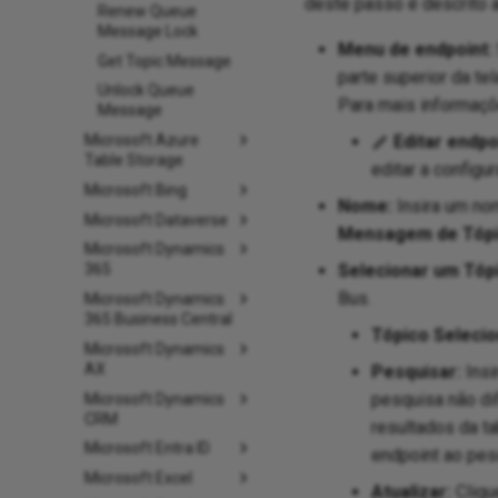
deste passo é descrito a
Renew Queue
Message Lock
Menu de endpoint:
Get Topic Message
parte superior da te
Unlock Queue
Para mais informaçõ
Message
Microsoft Azure
Editar endpo
Table Storage
editar a config
Microsoft Bing
Nome:
Insira um nom
Microsoft Dataverse
Mensagem de Tóp
Microsoft Dynamics
Selecionar um Tóp
365
Bus.
Microsoft Dynamics
365 Business Central
Tópico Selecio
Microsoft Dynamics
AX
Pesquisar:
Insi
pesquisa não di
Microsoft Dynamics
CRM
resultados da ta
Microsoft Entra ID
endpoint ao pesq
Microsoft Excel
Atualizar:
Cliqu