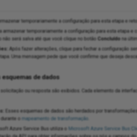
rmazenar temporariamente a configuração para esta etapa e retor
a armazenar temporariamente a configuração para esta etapa e c
o não será salva até que você clique no botão
Concluído
na últi
ões:
Após fazer alterações, clique para fechar a configuração se
etapa. Uma mensagem pede que você confirme que deseja descar
os esquemas de dados
olicitação ou resposta são exibidos. Cada elemento da interfac
s:
Esses esquemas de dados são herdados por transformações
 durante o
mapeamento de transformação
.
oft Azure Service Bus utiliza o
Microsoft Azure Service Bus Cli
tação da API para obter informações sobre os nós e campos d