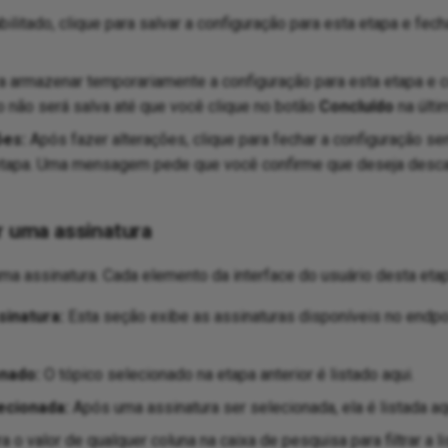
ilitado, clique para salvar a configuração para esta etapa e fech
a armazenar temporariamente a configuração para esta etapa e c
o não será salva até que você clique no botão
Concluído
na últi
ões:
Após fazer alterações, clique para fechar a configuração se
etapa. Uma mensagem pede que você confirme que deseja descar
r uma assinatura
ma assinatura. Cada elemento da interface do usuário desta etap
inatura:
Esta seção exibe as assinaturas disponíveis no endpo
nado:
O tópico selecionado na etapa anterior é listado aqui.
ecionada:
Após uma assinatura ser selecionada, ela é listada aq
ra o valor de qualquer coluna na caixa de pesquisa para filtrar a l