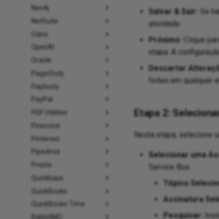
Neo4j
Salvar & Sair:
Se hab
NetSuite
atividade.
Odoo
Próximo:
Clique par
OpenAI
etapa. A configuraçã
Oracle
Descartar Alteraç
PagerDuty
feitas em qualquer 
Paylocity
PayPal
Etapa 2: Seleciona
PDF Utilities
Pinecone
Nesta etapa, selecione u
Pinterest
Pipedrive
Selecionar uma Ass
Presto
Service Bus.
Quickbase
Tópico Selecio
QuickBooks
Assinatura Sel
QuickBooks Time
Pesquisar:
Insi
RabbitMQ