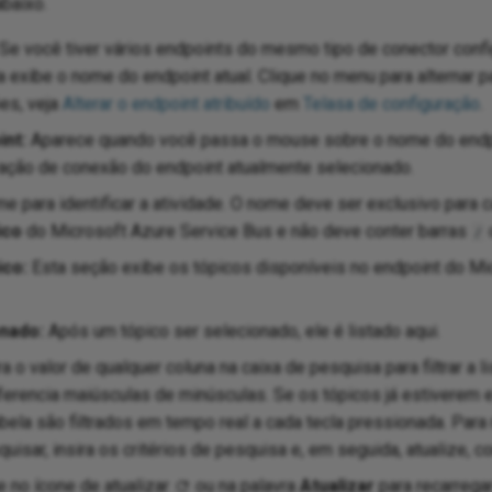
baixo.
Se você tiver vários endpoints do mesmo tipo de conector conf
la exibe o nome do endpoint atual. Clique no menu para alternar p
es, veja
Alterar o endpoint atribuído
em
Telasa de configuração
.
int:
Aparece quando você passa o mouse sobre o nome do endpoi
uração de conexão do endpoint atualmente selecionado.
e para identificar a atividade. O nome deve ser exclusivo para 
ico
do Microsoft Azure Service Bus e não deve conter barras
/
ico:
Esta seção exibe os tópicos disponíveis no endpoint do Mi
nado:
Após um tópico ser selecionado, ele é listado aqui.
ra o valor de qualquer coluna na caixa de pesquisa para filtrar a l
ferencia maiúsculas de minúsculas. Se os tópicos já estiverem e
bela são filtrados em tempo real a cada tecla pressionada. Para
uisar, insira os critérios de pesquisa e, em seguida, atualize, c
e no ícone de atualizar
ou na palavra
Atualizar
para recarrega