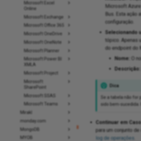
Microsoft Excel
Microsoft Azure
Online
Bus. Esta ação 
Microsoft Exchange
configuração.
Microsoft Office 365
Selecionando 
Microsoft OneDrive
tópico. Apenas 
Microsoft OneNote
do endpoint do 
Microsoft Planner
Nome:
O no
Microsoft Power BI
XMLA
Descrição:
Microsoft Project
Microsoft
Dica
SharePoint
Microsoft SSAS
Se a tabela não for 
Microsoft Teams
sido bem-sucedida. 
Mirakl
monday.com
Continuar em Caso
MongoDB
para um conjunto de 
log de operações
.
MYOB