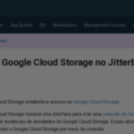
er
App Builder
EDI
Marketplace
Management Console
hou
.
Google Cloud Storage no Jitterb
loud Storage estabelece acesso ao
Google Cloud Storage
.
oud Storage fornece uma interface para criar uma
conexão do Go
rar instâncias de atividades do Google Cloud Storage. Essas ati
 com o Google Cloud Storage por meio da conexão.