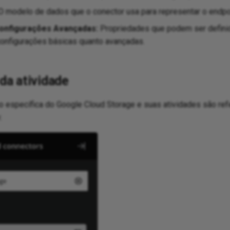
 modelo de dados que o conector usa para representar o endpo
onfigurações Avançadas:
Propriedades que podem ser definid
configurações básicas quanto avançadas.
a atividade
 específica do Google Cloud Storage e suas atividades são re
: