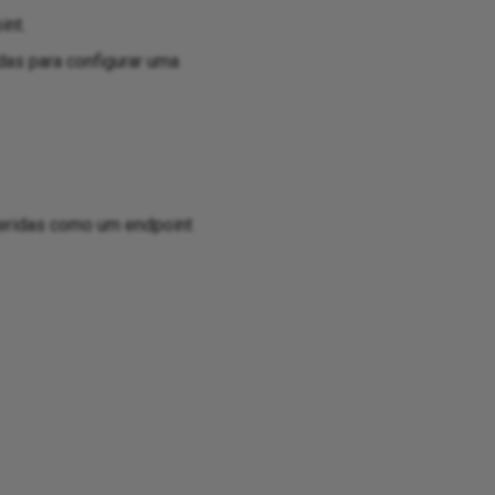
int.
as para configurar uma
feridas como um endpoint