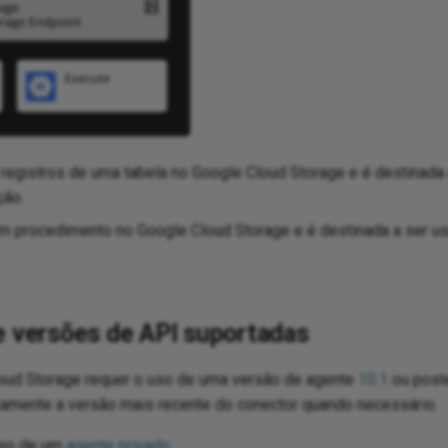
registros de uma tabela no Google Cloud Storage e é destinad
ção.
m procedimento no Google Cloud Storage e é destinada a ser 
e versões de API suportadas
oud Storage requer o uso de uma versão de agente
10.1
ou poste
amente a versão mais recente do conector quando necessário.
uso de um
agente privado
.