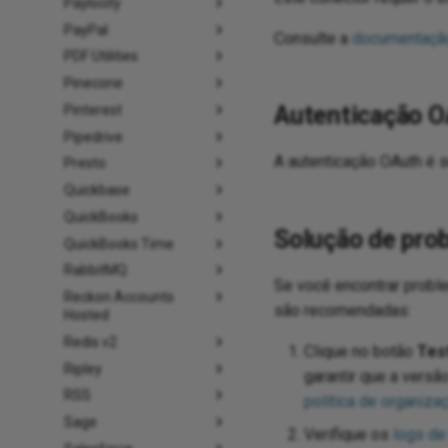
Paylocity
PayPal
Consulte a
documentaçã
PDF Utilities
Pinecone
Autenticação O
Pinterest
Pipedrive
A autenticação OAuth é 
Presto
Quickbase
QuickBooks
Solução de pro
QuickBooks Time
RabbitMQ
Se você encontrar probl
Reckon Accounts
são recomendadas:
Hosted
Redis v2
Clique no botão
Tes
Ripley
garantir que a versã
RSS
política de organiza
Sage
Verifique os
logs de