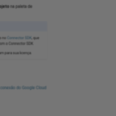
ojeto
na paleta de
do no
Connector SDK
, que
com o Connector SDK.
m para sua licença.
 conexão do Google Cloud