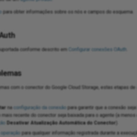
o
para obter informações sobre os nós e campos do esquema.
Auth
suportada conforme descrito em
Configurar conexões OAuth
.
blemas
emas com o conector do Google Cloud Storage, estas etapas de
tar
na
configuração da conexão
para garantir que a conexão sej
o mais recente do conector seja baixada para o agente (a menos
ção
Desativar Atualização Automática do Conector
).
 operação
para qualquer informação registrada durante a execuç