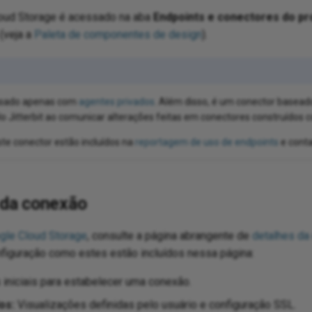
loud Storage é acessado na aba
Endpoints e conectores do pr
(veja a
Paleta de componentes de design
).
 usado apenas com
agentes privados
. Além disso, é um conector basea
 Jitterbit ao comunicar alterações feitas em conectores construídos 
te conector estão incluídos na
reportagem de uso de endpoints
e conta
da conexão
gle Cloud Storage
, consulte a página abrangente de
detalhes da
nfiguração como estes estão incluídos nessa página:
iniciais para estabelecer uma conexão.
os:
Visualizações definidas pelo usuário e configuração SSL.