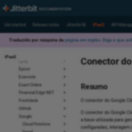
Couchbase
Coupa
DocuSign
Get started
Release notes
Jitterbit AI
iPaaS
API Manag
eBay
eBay Analytics
Traduzido por máquina da
página em inglês
.
Diga o que ac
Elasticsearch
EnterpriseDB
iPaaS
Conector do 
Epay
Epicor
Evernote
Exact Online
Resumo
Financial Edge NXT
O conector do Google C
Freshdesk
GitHub
O conector do Google Cl
Google
a base utilizada para ge
Cloud Firestore
configuradas, interagem