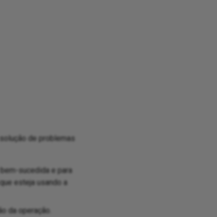
 solução de problemas
a bem-sucedida e para
 que esteja usando a
ão da operação.