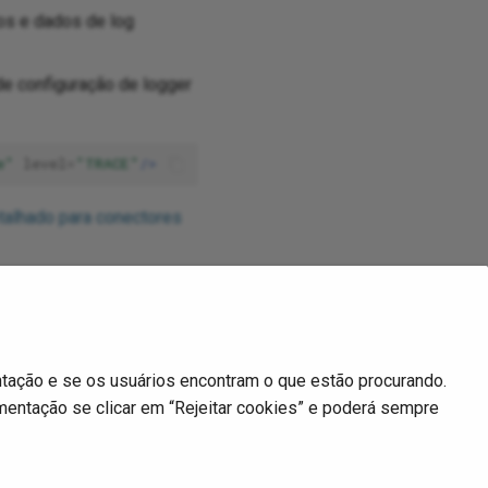
os e dados de log
de configuração de logger
e"
level=
"TRACE"
/>
talhado para conectores
lemas de operações
.
tação e se os usuários encontram o que estão procurando.
entação se clicar em “Rejeitar cookies” e poderá sempre