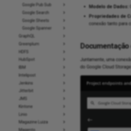
Google Pub Sub
Modelo de Dados:
O
Google Search
Propriedades de C
Google Sheets
conexão tanto para 
Google Spanner
GraphQL
Greenplum
Documentação d
HDFS
Juntamente, uma conexão
HubSpot
do Google Cloud Storage
IBM
Intelipost
Jenkins
Jitterbit
JMS
Kintone
Linio
Magazine Luiza
Magento