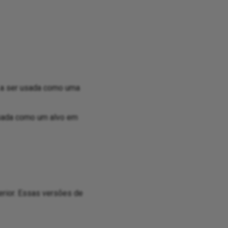
a a ser usada como uma
usada como um alvo em
rior. Essas versões de