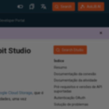
Search
AskJB AI
Mais Sites
Idiomas
Developer Portal
Jitterbit Website
English
✕
Community Forum
Português (Brasil)
Developer Portal
Español
it Studio
Search Studio
Harmony Login
Deutsch
Índice
System Status
Resumo
Training
Documentação da conexão
Documentação da atividade
Pré-requisitos e versões de API
suportadas
ogle Cloud Storage
, que é
Autenticação OAuth
vidades, uma vez
Solução de problemas