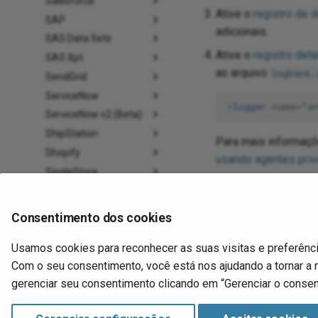
Salesforce
Ative o
registro de 
SAP
adicionais.
SAS Data Sets
Ative o
registro det
SAS Xpt
ao arquivo
logback.
SendGrid
ServiceNow
<logger
name=
"o
ServiceNow v2 (Beta)
ShipStation
Para mais informaçõ
Shopify
usando agentes priva
SingleStore
Verifique os
logs do
Slack
Para considerações 
SmartRecruiters
Consentimento dos cookies
Smartsheet
Usamos cookies para reconhecer as suas visitas e preferênc
Snapchat Ads
Com o seu consentimento, você está nos ajudando a tornar a
Snowflake
gerenciar seu consentimento clicando em “Gerenciar o consen
Square
Stripe