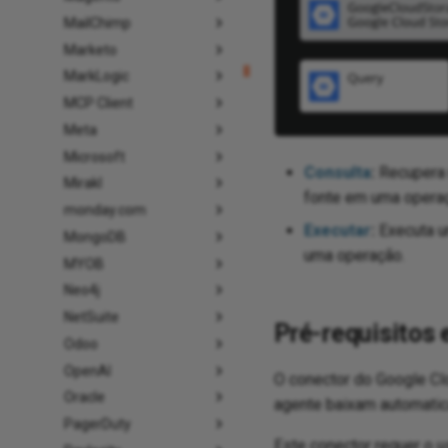
MailChimp
Marketo
MarkLogic
MCP Client
Meta
Microsoft
Consulta
:
Recupera 
Mirakl
fonte em uma opera
monday.com
Executar
:
Executa u
MongoDB
uma operação.
MYOB
Neo4j
NetSuite
Pré-requisitos 
Odoo
OpenAI
O conector do Google Cl
Oracle
agente baixam automatic
PagerDuty
Este conector requer o 