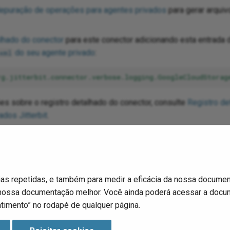
depuração de operações para agentes privados
para gerar arquiv
alhado do conector
para este conector adicionando esta entrada 
do seu agente privado
:
xml
rg.jitterbit.connector.verbose.logging.GoogleCloudStorag
es sobre o registro detalhado do conector, consulte
Registro de
dos Jitterbit
.
 agente
para mais informações.
adicionais de solução de problemas, consulte
Solução de prob
ias repetidas, e também para medir a eficácia da nossa documen
 nossa documentação melhor. Você ainda poderá acessar a docum
timento” no rodapé de qualquer página.