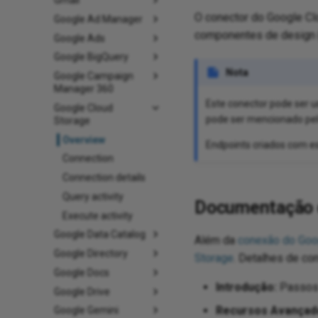
Gmail
O conector do Google C
Google Ad Manager
componentes de design 
Google Ads
Google BigQuery
Nota
Google Campaign
Manager 360
Este conector pode ser
Google Cloud
pode ser mencionado pelo
Storage
Overview
Endpoints criados com es
Connection
Connection details
Query activity
Documentação 
Execute activity
Google Data Catalog
Além da
conexão do Goo
Google Directory
Storage
. Detalhes de co
Google Docs
Introdução:
Passos 
Google Drive
Recursos Avançad
Google Gemini