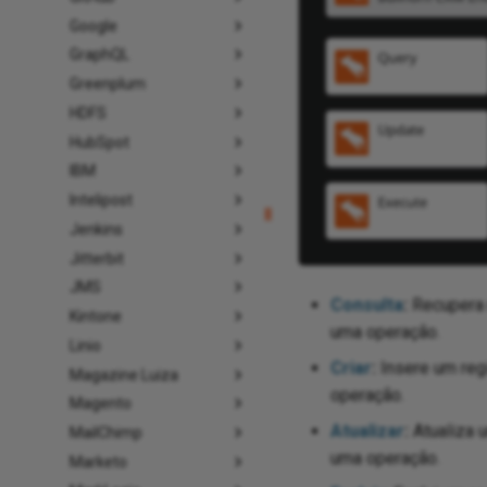
Google
GraphQL
Greenplum
HDFS
HubSpot
IBM
Intelipost
Jenkins
Jitterbit
JMS
Consulta
:
Recupera 
Kintone
uma operação.
Linio
Criar
:
Insere um reg
Magazine Luiza
operação.
Magento
Atualizar
:
Atualiza 
MailChimp
uma operação.
Marketo