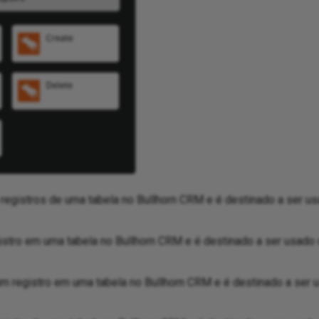
registros de uma tabela no Bullhorn CRM e é destinado a ser 
istro em uma tabela no Bullhorn CRM e é destinado a ser usad
um registro em uma tabela no Bullhorn CRM e é destinado a ser