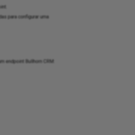
int.
as para configurar uma
um endpoint Bullhorn CRM: