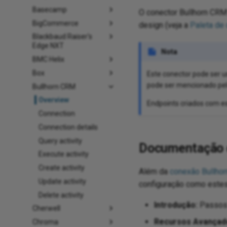
Basecamp
O conector Bullhorn CR
BigCommerce
design (veja a
Paleta de
Blackbaud Raiser's
Edge NXT
Nota
BMC Helix
Box
Este conector pode ser
pode ser mencionado pelo
Bullhorn CRM
Overview
Endpoints criados com es
Connection
Connection details
Query activity
Documentação 
Execute activity
Create activity
Além da
conexão Bullho
Update activity
configuração como estes
Delete activity
Introdução:
Passos 
Cherwell
Recursos Avançad
Chroma