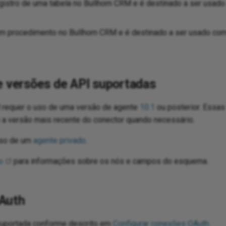
gistro de uma tabela no Bullhorn CRM e é destinado a ser usa
m procedimento no Bullhorn CRM e é destinado a ser usado co
e versões de API suportadas
 requer o uso de uma versão de agente
10.1
ou posterior. Essa
a versão mais recente do conector quando necessário.
uso de um
agente privado
.
o
para informações sobre os nós e campos do esquema.
Auth
suportada conforme descrito em
Configurar conexões OAuth
.