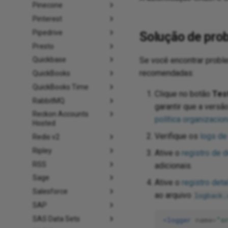
Pinecone
Pinterest
Pipedrive
Solução de pro
Presto
Quickbase
Se você encontrar probl
recomendadas:
QuickBooks
QuickBooks Time
Clique no botão
Tes
RabbitMQ
garantir que a versã
Reckon Accounts
política organizacion
Hosted
Verifique os
logs de
Redis v2
Ripley
Ative o
registro de 
RSS
adicionais.
Sage
Ative o
registro det
Salesforce
ao arquivo
logback.
SAP
SAS Data Sets
<logger
name=
"o