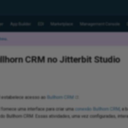
er
App Builder
EDI
Marketplace
Management Console
hou
.
llhorn CRM no Jitterbit Studio
M estabelece acesso ao
Bullhorn CRM
.
 fornece uma interface para criar uma
conexão Bullhorn CRM
, a 
s do Bullhorn CRM. Essas atividades, uma vez configuradas, int