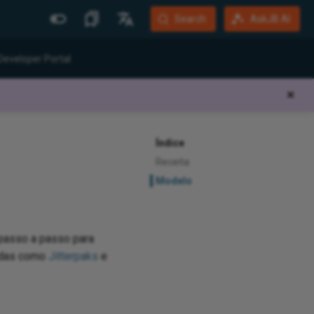
Search
AskJB AI
Mais Sites
Idiomas
Developer Portal
Jitterbit Website
English
✕
Community Forum
Português (Brasil)
Developer Portal
Español
Índice
Harmony Login
Deutsch
Receita
Modelo
System Status
Training
 passo a passo para
xadas como
Jitterpaks
e