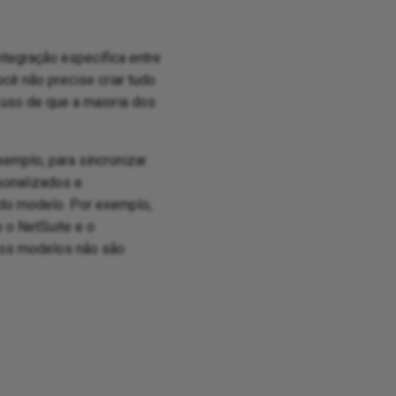
egração específica entre
cê não precise criar tudo
so de que a maioria dos
xemplo, para sincronizar
sonalizados e
do modelo. Por exemplo,
 o NetSuite e o
 os modelos não são