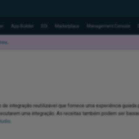
er
App Builder
EDI
Marketplace
Management Console
hou
.
 de integração reutilizável que fornece uma experiência guiada
executarem uma integração. As receitas também podem ser bai
tudio
.