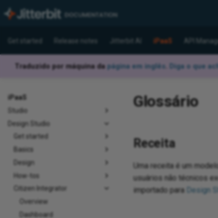
Get started
Release notes
Jitterbit AI
iPaaS
API Manag
Traduzido por máquina da
página em inglês
.
Diga o que ac
Glossário
iPaaS
Studio
Design Studio
Get started
Receita
Basics
Design
Uma receita é um modelo
How-tos
usuários não técnicos 
Citizen Integrator
importado para
Design S
Overview
Dashboard