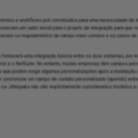
ntos e workflows pré-construídos para uma necessidade de int
rnecem um salto inicial para o projeto de integração para que vo
rnecem os mapeamentos de campo mais comuns e os casos de u
 fornecerá uma integração básica entre os dois sistemas, por e
orce e o NetSuite. No entanto, muitas empresas têm campos per
 que podem exigir algumas personalizações após a instalação 
 sincronizar um campo de contato personalizado (apelido) entre
 os Jitterpaks não são implicitamente considerados modelos e