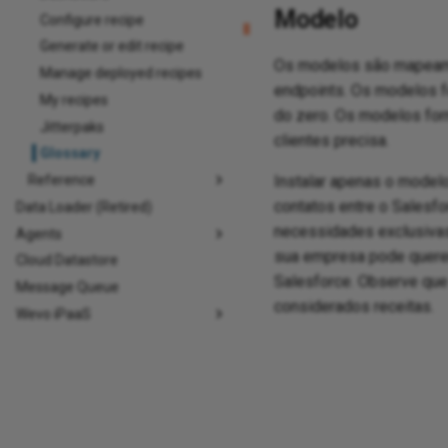
Modelo
Configure recipe
Generate or edit recipe
Os modelos são mapeame
Manage deployed recipes
endpoints. Os modelos fo
My recipes
do zero. Os modelos fo
Jitterpaks
clientes precisa.
Glossary
Reference
Instalar apenas o modelo
contatos entre o Salesf
Data Loader (Retired)
necessidades exclusivas
Agents
sua empresa pode querer
Cloud Datastore
Salesforce. Observe que
Message Queue
considerados receitas.
Wevo iPaaS