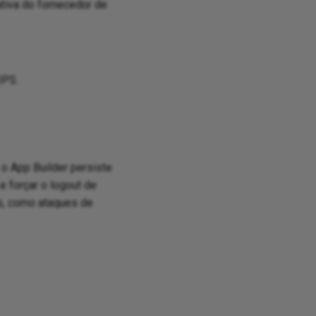
tiva do fornecedor de
IPS.
o App Builder persiste
 forçar o logout de
s, como ataques de