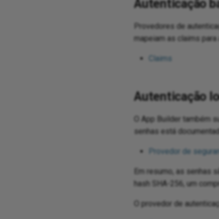
Autenticação b
Provedores de autentica
mapeiam as claims para a
Claims
Autenticação lo
O App Builder também s
senhas está documentado
Provedor de seguranç
Em resumo, as senhas s
hash SHA-256, um compri
O provedor de autenticaç