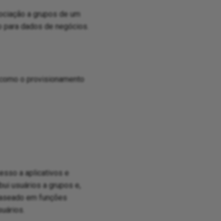
ociação a grupos de um
o para dados de negócios.
, como o provisionamento
esso a aplicativos e
bui usuários a grupos e,
 baseado em funções
uários.