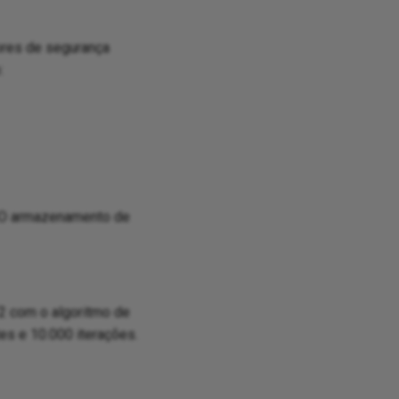
ores de segurança
:
. O armazenamento de
2 com o algoritmo de
s e 10.000 iterações.