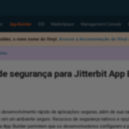
er
App Builder
EDI
Marketplace
Management Console
ilder, o novo nome do Vinyl.
Acesse a documentação do Vinyl 
hou
.
de segurança para Jitterbit App 
 desenvolvimento rápido de aplicações seguras, além de sua 
 em um ambiente seguro. Recursos de segurança nativos e opç
ma App Builder permitem que os desenvolvedores configurem e p