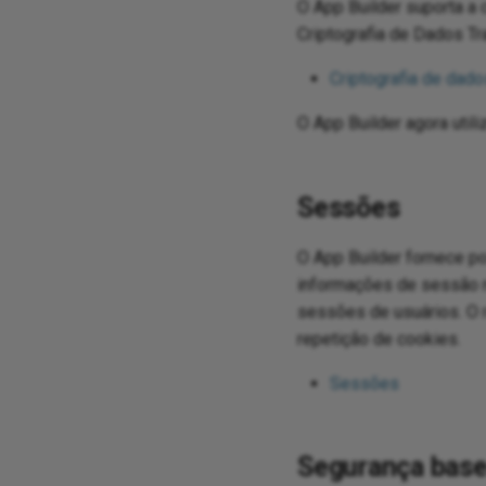
O App Builder suporta a
Criptografia de Dados Tr
Criptografia de dado
O App Builder agora util
Sessões
O App Builder fornece po
informações de sessão n
sessões de usuários. O 
repetição de cookies.
Sessões
Segurança bas