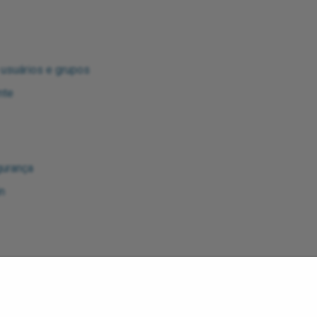
usuários e grupos
nte
gurança
in
ação de usuários
uários e grupos