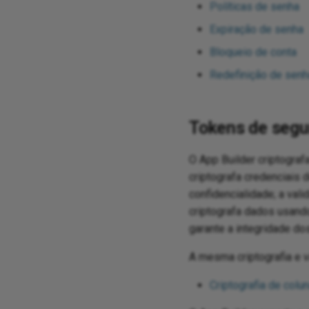
Políticas de senha
Expiração de senha
Bloqueio de conta
Redefinição de senh
Tokens de segur
O App Builder criptograf
criptografa credenciais 
confidencialidade; a val
criptografa dados usan
garante a integridade 
A mesma criptografia e 
Criptografia de colun