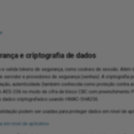
a
ança e criptografia de dados
a e valida tokens de segurança, como cookies de sessão. Além d
de servidor e provedores de segurança (senhas). A criptografia 
idação, autenticidade (também conhecida como proteção contra ad
do AES-256 no modo de cifra de bloco CBC com preenchimento P
dos dados criptografados usando HMAC-SHA256.
validação podem ser usadas para proteger dados em nível de apl
a em nível de aplicativo