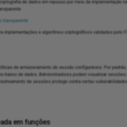
 criptografia de dados em repouso por meio da implementação na
ansparente.
s transparente
iza implementações e algoritmos criptográficos validados pelo F
líticas de armazenamento de sessão configuráveis. Por padrão, 
o banco de dados. Administradores podem visualizar sessões e
rastreamento de sessões protege contra certas vulnerabilidade
eada em funções