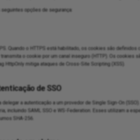
s seguintes opções de segurança:
PS. Quando o HTTPS está habilitado, os cookies são definidos c
transmita o cookie por um canal inseguro (HTTP). Os cookies sã
lag HttpOnly mitiga ataques de Cross-Site Scripting (XSS).
tenticação de SSO
 delegar a autenticação a um provedor de Single Sign-On (SSO).
ria, incluindo SAML SSO e WS-Federation. Esses utilizam a espe
sumos SHA-256.