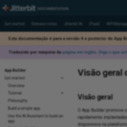
Get started
Release notes
Jitterbit AI
iPaaS
API Manag
Esta documentação é para a versão 4 e posterior do App Bu
Traduzido por máquina da
página em inglês
.
Diga o que ac
Visão geral 
App Builder
Get started
Overview
Tutorial
Visão geral
Philosophy
Build a simple app
O App Builder promove o
Use the AI Assistant to build an
rapidamente implantadas
app
disponíveis na platafor