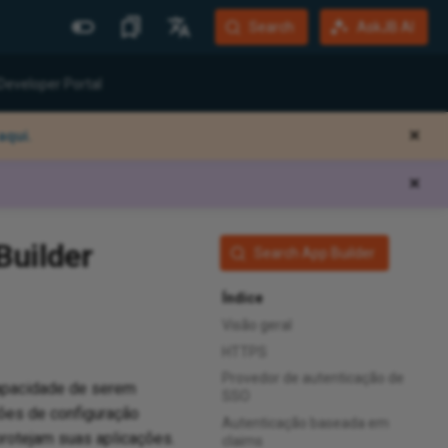
Search
AskJB AI
Mais Sites
Idiomas
Developer Portal
Jitterbit Website
English
aqui.
✕
Community Forum
Português (Brasil)
✕
Developer Portal
Español
Harmony Login
Deutsch
Builder
Search App Builder
System Status
Training
Índice
Visão geral
HTTPS
Provedor de autenticação de
capacidade de serem
SSO
ões de configuração
Autenticação baseada em
rotejam suas aplicações.
claims