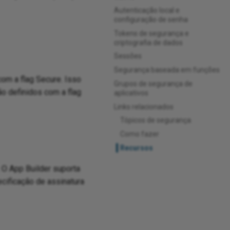
Autenticação local e
configuração de senha
Tokens de segurança e
criptografia de dados
Sessões
Segurança baseada em funções
om a flag Secure. Isso
Grupos de segurança de
o definidos com a flag
aplicativos
Links relacionados
Tópicos de segurança
Como fazer
Recursos
 O App Builder suporta
cificação de assinatura