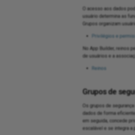
O acesso aos dados pod
usuário determina as fu
Grupos organizam usuár
Privilégios e permi
No App Builder, reinos 
de usuários e a associaç
Reinos
Grupos de segur
Os grupos de segurança 
dados de forma eficiente.
em seguida, concede pri
escalável e se integra a