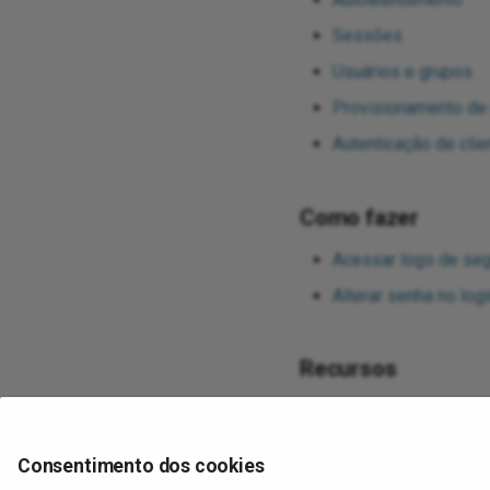
Sessões
Usuários e grupos
Provisionamento de 
Autenticação de clie
Como fazer
Acessar logs de se
Alterar senha no log
Recursos
Métodos de autentic
Gerenciamento de us
Consentimento dos cookies