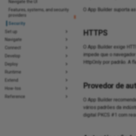
Navigate the UI
O App Builder suporta a
Features, systems, and security
providers
Security
HTTPS
Set up
Navigate
O App Builder exige HTT
Connect
impede que o navegador 
Develop
HttpOnly por padrão. A f
Deploy
Runtime
Extend
Provedor de au
How-tos
Reference
O App Builder recomenda
vários padrões da indúst
digital PKCS #1 com re