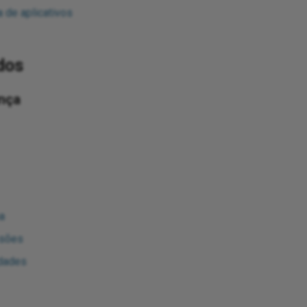
 de aplicativos
dos
nça
a
ssões
idades