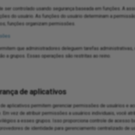
e ser controlado usando segurança baseada em funções. A ass
nções do usuário. As funções do usuário determinam a permissã
ios; funções organizam permissões.
ssões
permitem que administradores deleguem tarefas administrativas
ão a grupos. Essas operações são restritas ao reino.
ança de aplicativos
de aplicativos permitem gerenciar permissões de usuários e ac
 Em vez de atribuir permissões a usuários individuais, você atri
vilégios a esses grupos. Isso proporciona controle de acesso
 provedores de identidade para gerenciamento centralizado de us