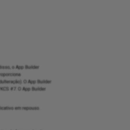
isso, o App Builder
proporciona
ulteração). O App Builder
KCS #7. O App Builder
icativo em repouso.