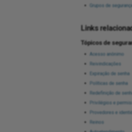
Grupos de segurança
Links relaciona
Tópicos de segura
Acesso anônimo
Reivindicações
Expiração de senha
Políticas de senha
Redefinição de senh
Privilégios e permi
Provedores e ident
Reinos
Autoatendimento