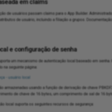
aseada em claims
ção de usuários passam claims para o App Builder. Administrad
tributos de usuário, incluindo a filiação a grupos. Documentação
cal e configuração de senha
uporta um mecanismo de autenticação local baseado em senha
 na seguinte página:
a - usuário local
ão armazenadas usando a função de derivação de chave PBKDF
mento de chave de 16 bytes, um comprimento de sal de 16 byte
ão local suporta os seguintes recursos de segurança: