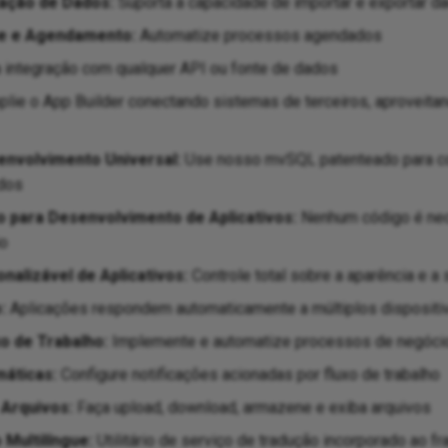
ação de Dados:
Suporta a capacidade de importar e exportar d
e e Agendamento:
Automatize processos agendados
 integração com qualquer API ou fonte de dados
lie o App Builder conectando sistemas de terceiros, aproveitan
nvolvimento Universal:
Use nosso mvSQL patenteado para con
ados
o para Desenvolvimento de Aplicativos:
Nenhum código é nec
io
alizável de Aplicativos:
Controle total sobre a aparência e a
:
Aplicações respondem automaticamente a múltiplos dispositi
o de Trabalho:
Implemente e automatize processos de negócios
máticas:
Configure notificações acionadas por fluxo de trabalho
Arquivos:
Faça upload, download, armazene e exiba arquivos
Multilíngue:
Utilitário de serviço de tradução incorporado ao 