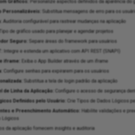
om Gráficos:
Personalize aspectos definidos da aparência do g
 Personalizáveis:
Substitua mensagens de erro para os usuári
:
Auditoria configurável para rastrear mudanças na aplicação
Tipo de gráfico usado para planejar e agendar projetos
edor Seguro:
Separe áreas do framework para usuários
:
Integre e estenda um aplicativo com API REST (SNAPI)
e iframe:
Exiba o App Builder através de um iframe
:
Configure senhas para expirarem para os usuários
onalizada:
Substitua a tela de login padrão da aplicação
 de Linha da Aplicação:
Configure o acesso de segurança den
icos Definidos pelo Usuário:
Crie Tipos de Dados Lógicos p
gentes e Preenchimento Automático:
Habilite validações e pr
s Lógicos
os da aplicação fornecem insights e auditoria