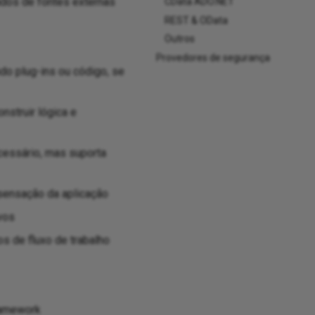
ados de fontes externas
CData ADO.NET
REST & OData
Outros
Provedores de segurança
do plug-ins ou código, se
struir lógica e
essário, mas suporta
 sensação da aplicação
vos
 de fluxo de trabalho
framework