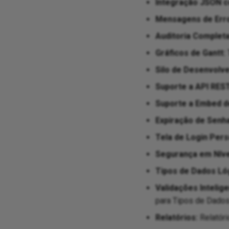
Integração JSON c
Mensagens de Erro
Auditoria Completa
Gráficos de Gantt:
Silo de Desenvolv
Suporte a API REST
Suporte a Embed d
Expiração de Senha
Tela de Login Pers
Segurança em Nível
Tipos de Dados Lóg
Validações Inteli
para Tipos de Dado
Relatórios:
Relatóri