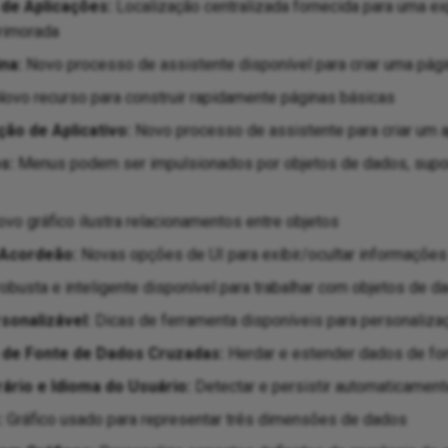
de Aplicações:
Localização centralizada fornecida para uma ex
rimorada
na:
Novo processo de assistente disponível para criar uma pág
ovo recurso para construir rapidamente páginas básicas
ção de Aplicativo:
Novo processo de assistente para criar um a
s:
Menus podem ser impulsionados por objetos de dados, suport
vo gráfico ilustra relacionamentos entre objetos
 Acordeão:
Novas opções de UI para exibir/ocultar informações
obusta e inteligente disponível para trabalhar com objetos de d
sonalizável:
Dicas de ferramenta disponíveis para personalizaç
 de Fonte de Dados Cruzadas:
Herdar e estender dados de fon
ário e Idioma do Usuário:
Detectar e persistir automaticament
:
Gráfico usado para representar três dimensões de dados