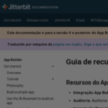
Get started
Release notes
Jitterbit AI
iPaaS
API Manag
Esta documentação é para a versão 4 e posterior do App Bu
Traduzido por máquina da
página em inglês
.
Diga o que ac
Guia de recu
App Builder
Get started
Overview
Tutorial
Recursos do Ap
Philosophy
Build a simple app
Integração App Bui
Use the AI Assistant to build an
Auditoria:
Auditoria 
app