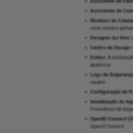
Assistente de Pain
Assistente de Cont
Modelos de Coluna
você constrói aplica
Designer Ao Vivo:
R
Centro de Design:
Estilos:
A estilizaçã
aparência
Logs de Segurança
usuário
Configuração do P
Inicialização do Ap
Provedores de Segu
OpenID Connect (O
OpenID Connect