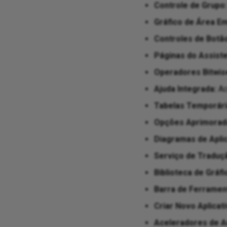
Controle de Grupo:
Gráfico de Área Em
Controles de Botão
Páginas do Assiste
Operadores Bitwis
Ajuda Integrada:
Ac
Tabelas Temporári
Opções Aprimorada
Diagramas de Aplic
Serviço de Traduç
Biblioteca de Gráfi
Barra de Ferramen
Criar Novo Aplicati
Aceleradores de A