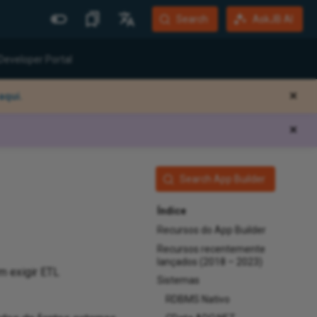
Search
AskJB AI
Mais Sites
Idiomas
Developer Portal
Jitterbit Website
English
aqui.
✕
Community Forum
Português (Brasil)
✕
Developer Portal
Español
Harmony Login
Deutsch
Search App Builder
System Status
Training
Índice
Recursos do App Builder
Recursos recentemente
lançados (2018 – 2023)
m exigir ETL
Sistemas
RDBMS Nativo