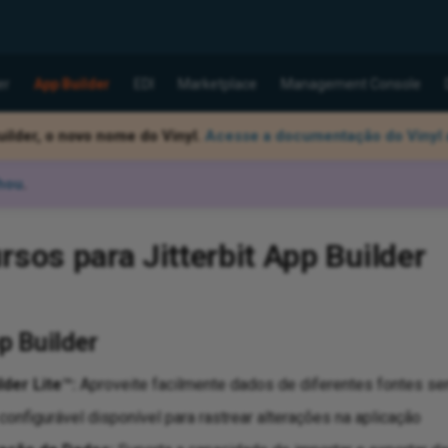
er
App Builder
EDI
Marketplace
Management Console
ilder, o novo nome do Vinyl.
Acesse a documentação do Vinyl 
hou
.
rsos para Jitterbit App Builder
p Builder
lder Lite™:
Aproveite facilmente dados de diferentes fontes se
configurável disponível para rastrear alterações na aplicação