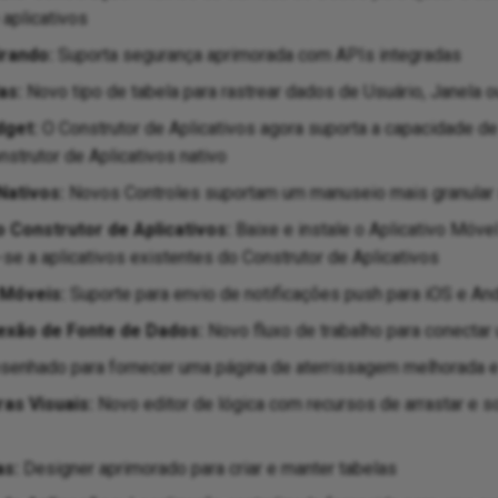
aplicativos
rando:
Suporta segurança aprimorada com APIs integradas
as:
Novo tipo de tabela para rastrear dados de Usuário, Janela 
dget:
O Construtor de Aplicativos agora suporta a capacidade de
strutor de Aplicativos nativo
Nativos:
Novos Controles suportam um manuseio mais granular 
o Construtor de Aplicativos:
Baixe e instale o Aplicativo Móve
-se a aplicativos existentes do Construtor de Aplicativos
 Móveis:
Suporte para envio de notificações push para iOS e An
exão de Fonte de Dados:
Novo fluxo de trabalho para conectar
enhado para fornecer uma página de aterrissagem melhorada e
as Visuais:
Novo editor de lógica com recursos de arrastar e s
as:
Designer aprimorado para criar e manter tabelas