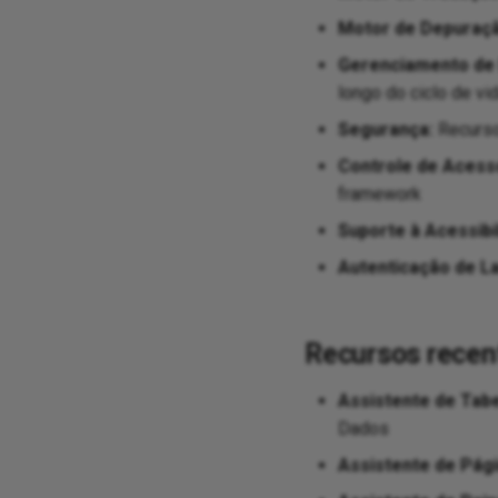
Motor de Depuraçã
Gerenciamento de
longo do ciclo de vi
Segurança:
Recurso
Controle de Acess
framework
Suporte à Acessibi
Autenticação de L
Recursos recen
Assistente de Tabe
Dados
Assistente de Pági