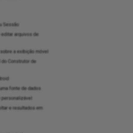
ou Sessão
 editar arquivos de
sobre a exibição móvel
l do Construtor de
droid
 uma fonte de dados
 personalizável
oltar e resultados em