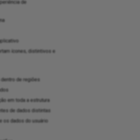
periência de
ina
plicativo
am ícones, distintivos e
 dentro de regiões
ados
ão em toda a estrutura
tes de dados distintas
e os dados do usuário