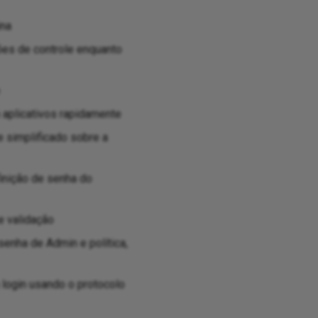
ina
ões de controle enquanto
aplicativos rapidamente
 simplificado sobre a
finição de senha do
e validação
senha de Admin e política,
 login usando o protocolo