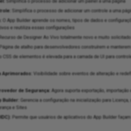
el:
Simplifica o processo de adicionar um painel a uma página
role:
Simplifica o processo de adicionar um controle a uma pág
:
O App Builder aprende os nomes, tipos de dados e configuraç
tivos e reutiliza essas configurações
ecurso de Designer Ao Vivo totalmente novo e muito solicitado
Página de atalho para desenvolvedores construírem e manterem 
o CSS de elementos é elevada para a camada de UI para controle
 Aprimorados:
Visibilidade sobre eventos de alteração e rede
rovedor de Segurança:
Agora suporta exportação, importação 
p Builder:
Gerencia a configuração na inicialização para Licença, 
rança e Sites
IDC):
Permite que usuários de aplicativos do App Builder façam