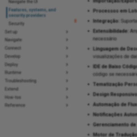
Importação/Export
Navigate the UI
Features, systems, and
Processos em Lot
security providers
Integração:
Suporta
Security
Extensibilidade:
Amp
Set up
necessário
Navigate
Connect
Linguagem de Dese
visualizações de d
Develop
Deploy
IDE de Baixo Códig
Runtime
código se necessár
Troubleshooting
Tematização Person
Extend
Design Responsivo
How-tos
Automação de Flux
Reference
Notificações Auto
Gerenciamento de 
Motor de Tradução 