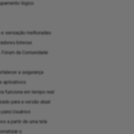
rupamento lógico
ia e sensação melhoradas
radores bitwise
o, Fórum da Comunidade
rtalecer a segurança
e aplicativos
ra funciona em tempo real
zado para a versão atual
 para Usuários
vo a partir de uma tela
omatizar o