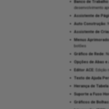
Banco de Trabalho 
desenvolvimento ap
Assistente de Pági
Auto Construção:
N
Assistente de Cria
Menus Aprimorado
botões
Gráfico de Rede:
No
Opções de Abas e
Editor ACE:
Edição r
Texto de Ajuda Per
Herança de Tabela
Suporte a Fuso Hor
Gráficos de Bolhas