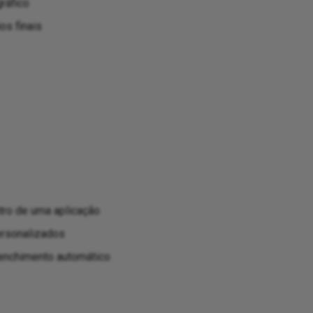
ráfico
os finais
tro de uma aplicação
ersonalizados
eenchimento automático