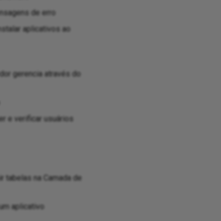
nsagens de erro
nstalar aplicativos ao
or gerencia através do
 e verificar usuários
ir tabelas na Camada de
um aplicativo