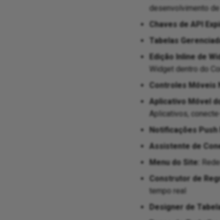
desenvolvimento de 
Chaves de API Expi
Tabelas Gerenciad
Edição Inline de Wi
Widget dentro do Con
Controles Móveis 
Aplicativo Móvel d
Aplicativos, conecte
Notificações Push
Assistente de Con
Menu do Site:
Redes
Construtor de Regr
tempo real
Designer de Tabel