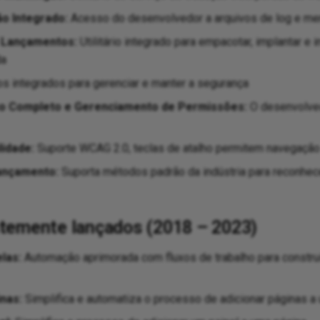
o Integrado:
Acesso do desenvolvedor a arquivos de log e me
 Lançamentos:
Utilitário integrado para empacotar, implantar e i
da
s integrados para gerenciar e manter a segurança
o Completo e Gerenciamento de Permissões:
O desenvolved
lidade:
Suporte WCAG 2.0, teclas de atalho permitem navegação
ançamento:
Suporta métodos padrão da indústria para reconhecer
temente lançados (2018 – 2023)
las:
Automação aprimorada com fluxos de trabalho para constru
nas:
Simplifica e automatiza o processo de adicionar páginas a 