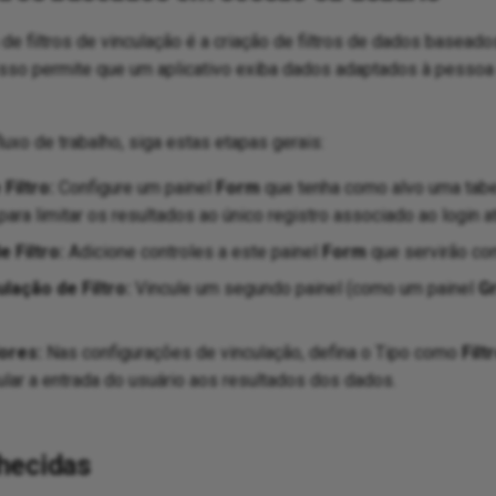
e filtros de vinculação é a criação de filtros de dados basea
 Isso permite que um aplicativo exiba dados adaptados à pessoa
uxo de trabalho, siga estas etapas gerais:
Filtro:
Configure um painel
Form
que tenha como alvo uma tabel
para limitar os resultados ao único registro associado ao login at
e Filtro:
Adicione controles a este painel
Form
que servirão com
lação de Filtro:
Vincule um segundo painel (como um painel
Gr
ores:
Nas configurações de vinculação, defina o Tipo como
Filt
ular a entrada do usuário aos resultados dos dados.
hecidas