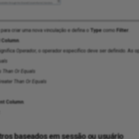
para criar uma nova vinculação e defina o
Type
como
Filter
.
d Column
.
ignifica
Operador
, o operador específico deve ser definido. As 
uals
s Than Or Equals
reater Than Or Equals
nt Column
.
.
ltros baseados em sessão ou usuário