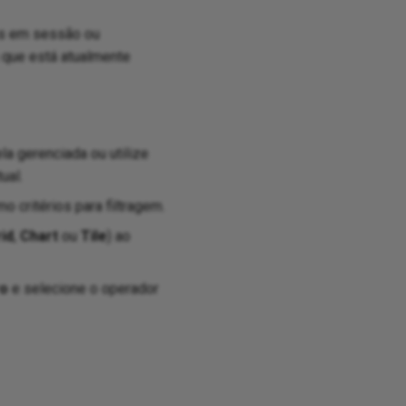
dos em sessão ou
 que está atualmente
a gerenciada ou utilize
ual.
o critérios para filtragem.
id
,
Chart
ou
Tile
) ao
ro
e selecione o operador