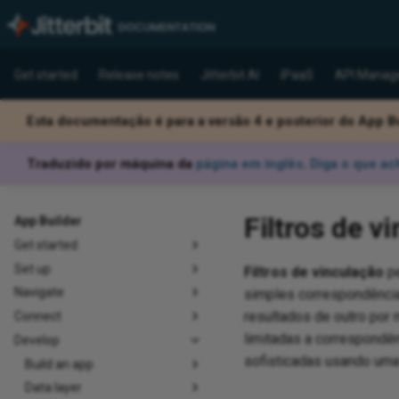
Get started
Release notes
Jitterbit AI
iPaaS
API Manag
Esta documentação é para a versão 4 e posterior do App Bu
Traduzido por máquina da
página em inglês
.
Diga o que ac
Filtros de v
App Builder
Get started
Set up
Filtros de vinculação
pe
Navigate
simples correspondências
resultados de outro por 
Connect
limitadas a correspondên
Develop
sofisticadas usando uma
Build an app
Data layer