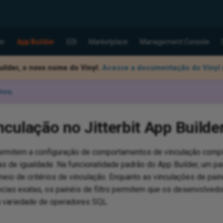
er
App Builder
EDI
Marketplace
Management Console
ilder, o novo nome do Vinyl.
Acesse a documentação do Vinyl 
hou
.
inculação no Jitterbit App Builde
rmitem a configuração de comportamentos de vinculação comp
 de igualdade. Na funcionalidade padrão do App Builder, um pai
meio de critérios de vinculação. Enquanto as vinculações de pain
cias exatas, os painéis de filtro permitem que os desenvolved
 variedade de operadores SQL.