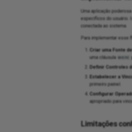
Uma aplicação poderosa d
específicos do usuário.
conectada ao sistema.
Para implementar esse fl
Criar uma Fonte de 
uma cláusula
WHERE
Definir Controles d
Estabelecer a Vincu
primeiro painel.
Configurar Operad
apropriado para vinc
Limitações con