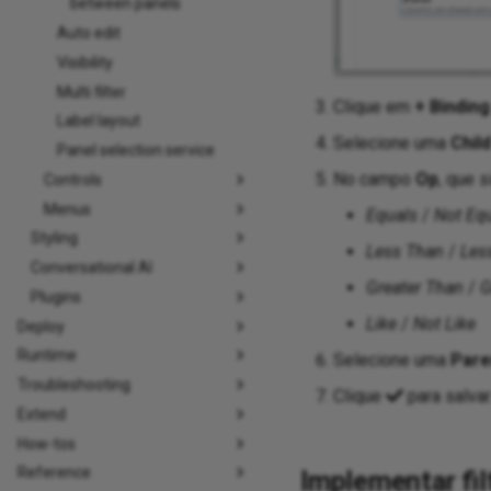
between panels
Auto edit
Visibility
Multi filter
Clique em
+ Binding
Label layout
Selecione uma
Chil
Panel selection service
No campo
Op
, que s
Controls
Menus
Equals
/
Not Eq
Styling
Less Than
/
Les
Conversational AI
Greater Than
/
G
Plugins
Like
/
Not Like
Deploy
Runtime
Selecione uma
Pare
Troubleshooting
Clique
para salvar
Extend
How-tos
Reference
Implementar fi