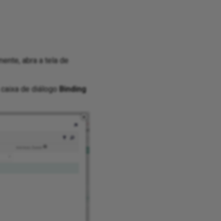
mente, abra a tela de
 caixa de diálogo
Binding