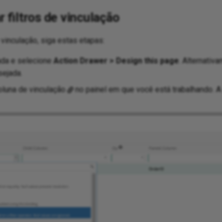
 filtros de vinculação
e vinculação, siga estas etapas:
ada e selecione
Action Drawer > Design this page
. Alternativa
sejada.
oluna de vinculação
no painel em que você está trabalhando. A