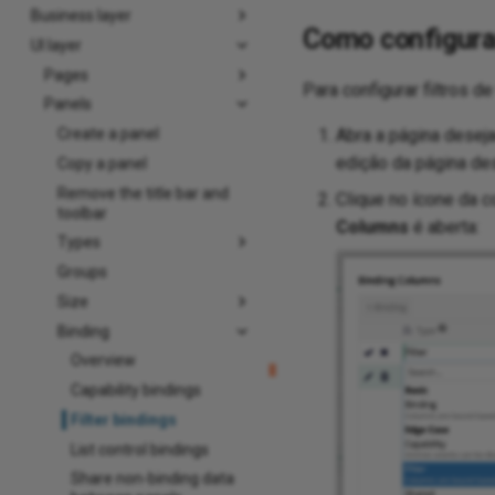
Business layer
Como configurar
UI layer
Pages
Para configurar filtros d
Panels
Abra a página desej
Create a panel
edição da página de
Copy a panel
Remove the title bar and
Clique no ícone da c
toolbar
Columns
é aberta:
Types
Groups
Size
Binding
Overview
Capability bindings
Filter bindings
List control bindings
Share non-binding data