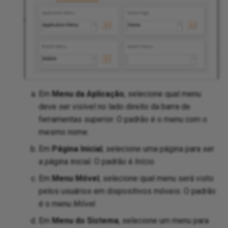
Ty
Up
UU
Vis
Em
Menu da Aplicação
, selecione qual menu
We
deve ser visível no lado direito da barra de
ferramentas superior. O padrão é o menu com o
Wo
mesmo nome.
Em
Página Inicial
, selecione uma página para ser
a página inicial. O padrão é
Início
.
Em
Menu Móvel
, selecione qual menu será visto
pelos usuários em dispositivos móveis. O padrão
é o menu
Móvel
.
Em
Menu do Sistema
, selecione um menu para