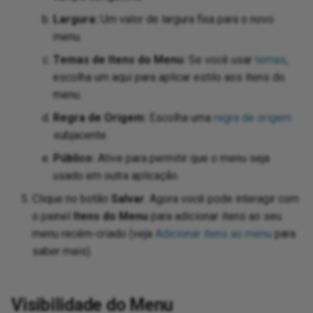
cha
Nul
Largura:
Um valor de largura fixa para o novo
menu.
Pos
Temas de Itens do Menu:
Se você usar
temas
,
escolha um aqui para aplicar estilo aos itens do
Po
menu.
Ra
Regra de Origem:
Escolha uma
regra de origem
subjacente.
Ro
Público:
Ative para permitir que o menu seja
usado em outra aplicação.
Rp
Clique no botão
Salvar
. Agora você pode interagir com
o painel
Itens do Menu
para adicionar itens ao seu
Re
menu recém-criado (veja
Adicionar itens ao menu
para
saber mais).
Re
Rig
Visibilidade do Menu