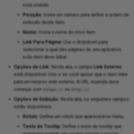
está criando.
Posição:
Insira um número para definir a ordem de
exibição deste item.
Nome:
Insira o nome do novo item.
Link Para Página:
Use o dropdown para
selecionar a qual das páginas do seu aplicativo
este item deve linkar.
Opções de Link:
Nesta aba, o campo
Link Externo
está disponível. Use-o se você quiser que o item linke
para um recurso web externo. A URL inserida deve
começar com
ou
.
https://
http://
Opções de Exibição:
Nesta aba, os seguintes campos
estão disponíveis:
Rótulo:
Defina um rótulo que aparecerá no menu.
Texto do Tooltip:
Defina o texto do tooltip que
aparecerá quando um usuário passar o mouse