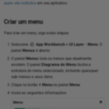
Inc
dashboard
Pro
Sec
OpenID Connect
SA
quais são exibidos
em seu aplicativo.
int
URL rewriting
Workflow diagrams
11.51
Text format
Deactivate a user
Int
Dif
Sh
ta connector
Pro
Sen
Salesforce
Se
Lin
pra
11.50
Web font loader
Int
Esc
Ver
Criar um menu
usi
SAML
Sn
Excel export using
11.49
Exp
Wh
Para criar um menu, siga estas etapas:
Loo
ports
SAML identity provider
Sy
11.48
Fr
Selecione
App Workbench > UI Layer - Menu
. O
Loo
 random letter
SAP OData services
painel
Menus
é aberto.
11.47
Fr
O painel
Menus
lista os menus que atualmente
Per
s by column
SMTP Client
existem. O painel
Diagrama do Menu
ilustra a
pro
End-of-life releases
Gr
estrutura do menu selecionado, incluindo quaisquer
Sto
te Facebook
SuccessFactors OData
sub-menus e seus itens.
r
Ha
Per
Clique no botão
+ Menu
SuccessFactors password
no painel
Menu
.
pro
nks
IIF
Insira as seguintes informações:
URL rewriting
Pro
on using dynamic
IsN
con
nsert into HTML table
User provisioning