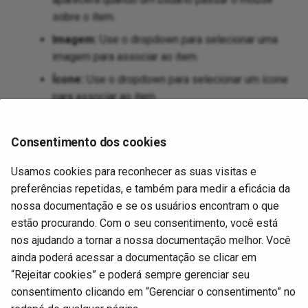
sobre o item.
Imagem:
Use o dropdown para selecionar uma
imagem para associar ao item.
Ícone:
Use o dropdown para selecionar um ícone
para associar ao item.
Visibilidade do Rótulo:
Selecione se o rótulo
deve ser
Visível
ou
Oculto
no aplicativo.
Consentimento dos cookies
Tema:
Se você usar
temas
, escolha um aqui para
Usamos cookies para reconhecer as suas visitas e
aplicar estilo ao item.
preferências repetidas, e também para medir a eficácia da
Ativo:
Esta caixa de seleção determina se o item
nossa documentação e se os usuários encontram o que
será exibido no menu (habilitado por padrão).
estão procurando. Com o seu consentimento, você está
nos ajudando a tornar a nossa documentação melhor. Você
Clique em
Salvar
para confirmar suas configurações e
ainda poderá acessar a documentação se clicar em
salvar o novo item.
“Rejeitar cookies” e poderá sempre gerenciar seu
consentimento clicando em “Gerenciar o consentimento” no
Próximo