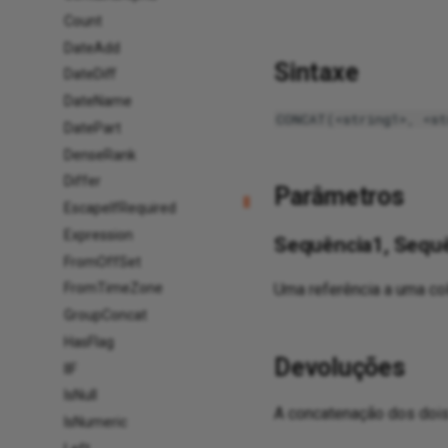
Count
DateAdd
Sintaxe
DateDiﬀ
DateName
CONCAT(<string1>, <st
DatePart
DenseRank
Differ
Parâmetros
EscapeIfRequired
Expression
Sequência1, Sequ
FromOffSet
Uma referência a uma colu
FromTimeZone
GroupConcat
HasFlag
Devoluções
IIF
IsNull
A concatenação dos dois 
IsNumeric