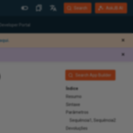
Search
AskJB AI
Mais Sites
Idiomas
Developer Portal
Jitterbit Website
English
aqui.
✕
Community Forum
Português (Brasil)
✕
Developer Portal
Español
Harmony Login
Deutsch
)
Search App Builder
System Status
Training
Índice
Resumo
Sintaxe
Parâmetros
Sequência1, Sequência2
Devoluções