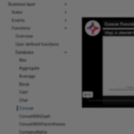
Business layer
Rules
Events
Functions
Overview
User-defined functions
Database
Abs
Aggregate
Average
Block
Cast
Char
Concat
ConcatWithDash
ConcatWithParentheses
ContainsAlpha