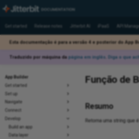
Get started
Release notes
Jitterbit AI
iPaaS
API Manag
Esta documentação é para a versão 4 e posterior do App Bu
Traduzido por máquina da
página em inglês
.
Diga o que ac
Função de B
App Builder
Get started
Set up
Navigate
Resumo
Connect
Develop
Retorna uma string que é
Build an app
Data layer