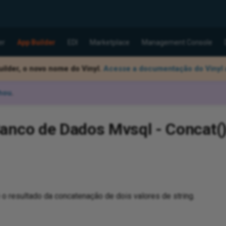
er
App Builder
EDI
Marketplace
Management Console
ilder, o novo nome do Vinyl.
Acesse a documentação do Vinyl 
hou
.
anco de Dados Mvsql - Concat(
 o resultado da concatenação de dois valores de string.