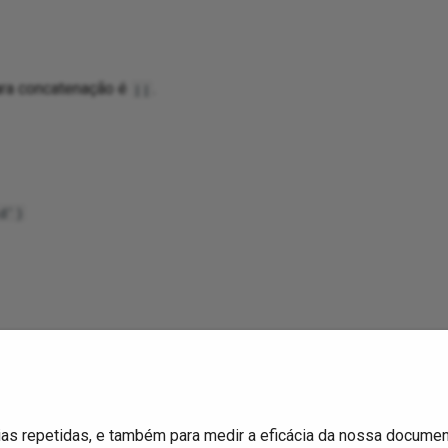
ara concatenação é
.
||
d')
ias repetidas, e também para medir a eficácia da nossa documen