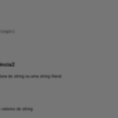
ring2>)
ência2
na de string ou uma string literal.
valores de string.