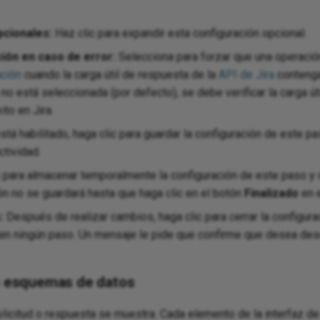
pcionales:
Haz clic para expandir esta configuración opcional:
ción en caso de error:
Selecciona para forzar que una operaci
ción
cuando la carga útil de respuesta de la
API de Jira
contenga
no está seleccionada (por defecto), se debe verificar la carga út
ito en Jira.
stá habilitado, haga clic para guardar la configuración de este pas
ctividad.
 para almacenar temporalmente la configuración de este paso y c
ón no se guardará hasta que haga clic en el botón
Finalizado
en e
:
Después de realizar cambios, haga clic para cerrar la configura
en ningún paso. Un mensaje le pide que confirme que desea desc
os esquemas de datos
icitud o respuesta se muestra. Cada elemento de la interfaz de