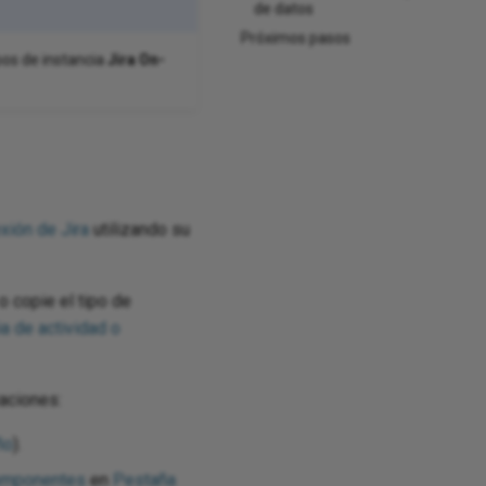
de datos
Próximos pasos
ipos de instancia
Jira On-
xión de Jira
utilizando su
 o copie el tipo de
ia de actividad o
aciones:
ño
).
omponentes
en
Pestaña