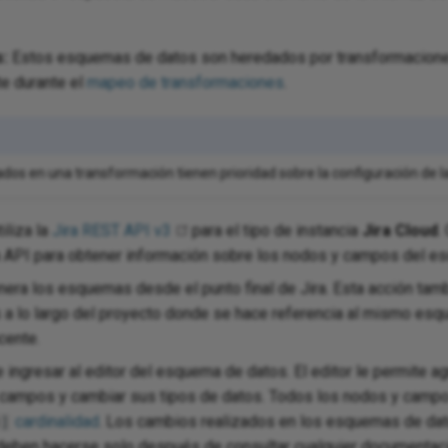
:
Estos esquemas de datos son heredados por transformacione
e durante el
mapeo de transformaciones
.
dos en una transformación tienen prioridad sobre la configuración de la
iliza la
Jira REST API v3
para el tipo de instancia
Jira Cloud
.
 API para obtener información sobre los nodos y campos del e
era los esquemas desde el punto final de Jira. Esta acción ta
s a lo largo del proyecto donde se hace referencia al mismo es
cente.
ingresar al editor del esquema de datos. El editor le permite agr
 campos y cambiar sus tipos de datos. Todos los nodos y camp
cardinalidad
. Los cambios realizados en los esquemas de da
1]
y deben hacerse solo después de consultar cualquier documentaci