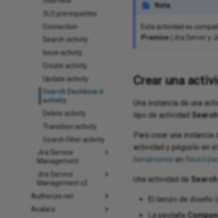
Overview
Nota
3LO prerequisites
Connection
Esta actividad es compati
Premise
(Jira Server y J
Search activity
Issue activity
Create activity
Crear una activ
Update activity
Search Dashboard
activity
Una instancia de una act
Delete activity
tipo de actividad
Search
Transition activity
Para crear una instancia 
Search Filter activity
actividad y péguelo en e
Jira Service
herramienta
en
Reutiliz
Management
Jira Service
Una actividad de
Search
Management v2
Authorize.net
El lienzo de diseño 
Avalara
La pestaña
Compon