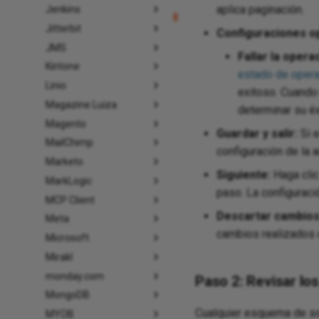
aplica paginación.
Jenkins
Jitterbit
Configuraciones o
JMS
Fallar la opera
Kintone
estado de opera
Linio
exitoso. Cuando 
Magazine Luiza
determinar su éx
Magento
Guardar y salir:
Si e
MailChimp
configuración de la a
Marketo
Siguiente:
Haga clic
MarkLogic
paso. La configuraci
MCP Client
Descartar cambios
Meta
cambios realizados 
Microsoft
Mirakl
monday.com
Paso 2: Revisar l
MongoDB
Cualquier esquema de sol
MYOB