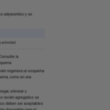
s adyacentes y se
 actividad.
 Consulte la
squema.
mbién regenera un esquema
quema, como en una
egar, eliminar y
os recién agregados se
tos deben ser aceptables
ón disponible para el