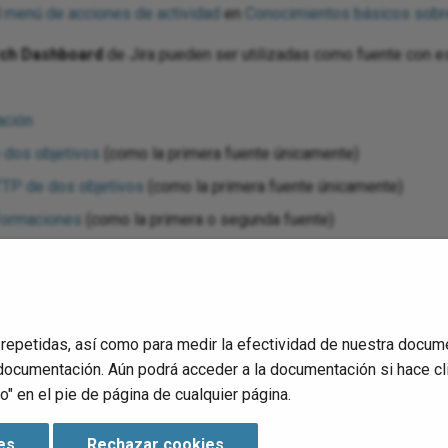
l
menú de acciones de actividad
en
Conocimientos básicos sobr
ch Dashboard
de Jira pueden ser utilizadas como fuente con 
ación
 dos objetivos
(como la primera fuente únicamente)
TTP de dos objetivos
(como la primera fuente únicamente)
formaciones
(como la primera o segunda fuente)
d con funciones de scripting, escribe los datos en una ubicación t
función de scripting.
egue y ejecute
la operación y valide el comportamiento revisan
 repetidas, así como para medir la efectividad de nuestra docum
documentación. Aún podrá acceder a la documentación si hace cl
" en el pie de página de cualquier página.
es
Rechazar cookies