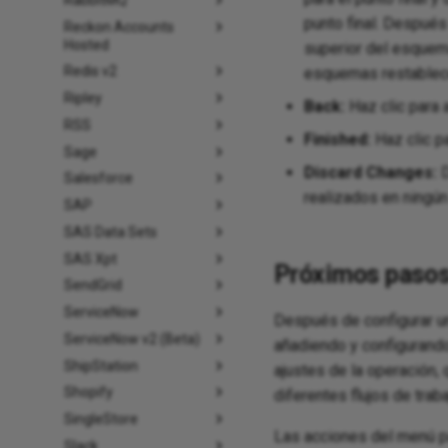
punto final. Después
Reckon Accounts
Hosted
superior del esquema
Redis v2
esquemas restablece
Ripley
Back:
Haz clic para 
RSS
Finished:
Haz clic pa
Sage
Discard Changes:
D
Salesforce
realizados en ningú
SAP
SAS Data Sets
SAS Xpt
Próximos paso
SendGrid
ServiceNow
Después de configurar u
ServiceNow v2 (Beta)
añadiendo y configurand
ShipStation
ajustes de la operación,
Shopify
diferentes flujos de traba
SingleStore
Las acciones del menú pa
Slack