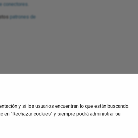
e conectores
.
estos
patrones de
emporal y luego utiliza esa
do los
registros de la
entación y si los usuarios encuentran lo que están buscando.
ic en "Rechazar cookies" y siempre podrá administrar su
Siguiente
Delete activity