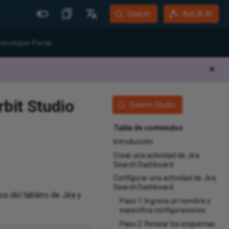
Search
AskJB AI
Más Sitios
Idiomas
Developer Portal
Jitterbit Website
English
✕
Community Forum
Português (Brasil)
Developer Portal
Español
rbit Studio
Search Studio
Harmony Login
Deutsch
Tabla de contenidos
System Status
Introducción
Training
Crear una actividad de Jira
Search Dashboard
Configurar una actividad de Jira
Search Dashboard
os del tablero de Jira y
Paso 1: Ingresa un nombre y
especifica configuraciones
Paso 2: Revisar los esquemas