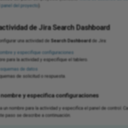
panel del proyecto
).
actividad de Jira Search Dashboard
nfigurar una actividad de
Search Dashboard
de Jira:
nombre y especifique configuraciones
e para la actividad y especifique el tablero.
 esquemas de datos
quemas de solicitud o respuesta.
 nombre y especifica configuraciones
a un nombre para la actividad y especifica el panel de control. 
ste paso se describe a continuación.