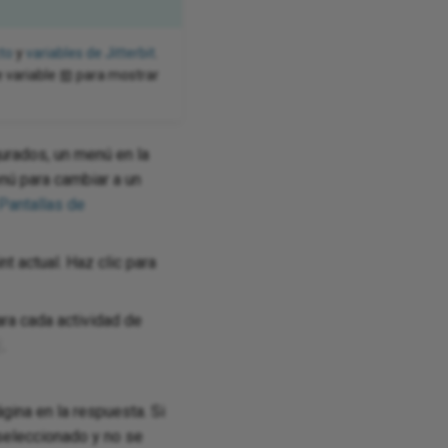
cto
y
variables de Jitterbit
.
e variable
para mostrar
urados, un menú en la
enú para cambiar a un
Pantallas de
 actual. Haz clic para
ara cada actividad de
.
:
ina en la respuesta. Si
 seleccionado y no se