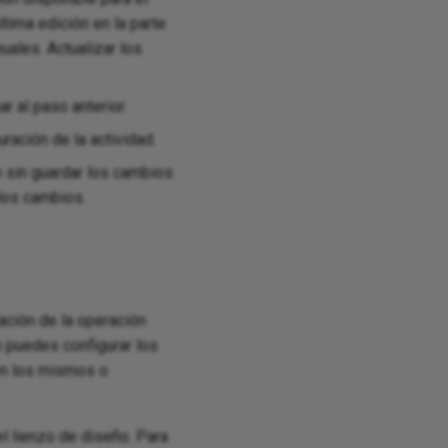
tima edición en la parte
ales. Actualizar los
 al paso anterior.
ración de la actividad.
n sin guardar los cambios
los cambios.
ación de la operación
 puedes configurar los
en los mismos o
l lienzo de diseño. Para