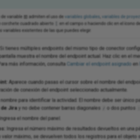
 de variable
admiten el uso de
variables globales
,
variables de proye
 corchete cuadrado abierto
en el campo o haciendo clic en el ícono d
[
variables existentes de las que puedes elegir.
Si tienes múltiples endpoints del mismo tipo de conector config
 pantalla muestra el nombre del endpoint actual. Haz clic en el m
Para más información, consulta
Cambiar el endpoint asignado
en
int:
Aparece cuando pasas el cursor sobre el nombre del endpoint
uración de conexión del endpoint seleccionado actualmente.
nombre para identificar la actividad. El nombre debe ser único p
de Jira
y no debe contener barras diagonales
o dos puntos
/
Ingresa el nombre del panel.
os:
Ingresa el número máximo de resultados devueltos en una pág
 valor máximo, se devuelven todos los registros para el objeto