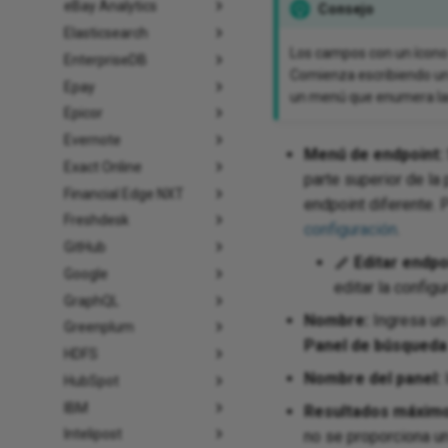
eBay Analytics
Consejo
Elasticsearch
Los campos con un ícono
EnterpriseDB
Comienza escribiendo un
Epay
un menú que enumera las 
Epicor
Evernote
Menú de endpoint:
Exact Online
parte superior de la
Financial Edge NXT
endpoint diferente. 
Freshdesk
configuración
.
GitHub
Editar endpo
Google
editar la config
GraphQL
Nombre:
Ingresa un 
Greenplum
Panel de búsqueda 
HDFS
Nombre del panel:
HubSpot
IBM
Resultados máxim
Intelipost
no se proporciona un