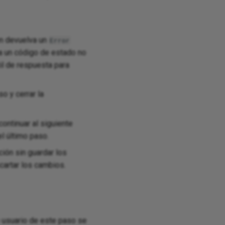
ón devuelva un
Error
 un código de estado no
il de respuesta para
o y cerrar la
ontinuar al siguiente
l último paso.
ción sin guardar los
artar los cambios.
 usuario de este paso se