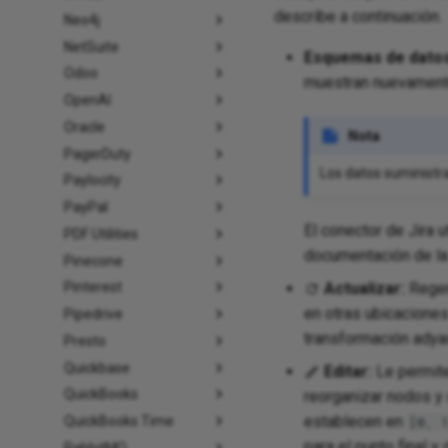
describe a continuación.
Neo4j
NetSuite
Esquemas de datos
Odoo
muestran nuevament
OpenAI
Oracle
Nota
PagerDuty
Los datos suministra
Paylocity
PayPal
El conector de Jira ut
PDF Utilities
documentación de la
Pinecone
Actualizar:
Regen
Pinterest
en otras ubicacione
Pipedrive
transformación adya
Presto
Quickbase
Editar:
Le permite 
QuickBooks
reorganizar nodos y
establecen en
[0, 
QuickBooks Time
para el punto final 
RabbitMQ