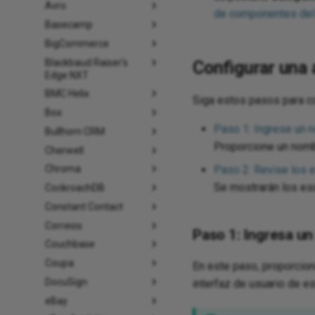
Avro
de componentes del 
Basecamp
BigCommerce
Blackbaud Raiser's
Configurar una 
Edge NXT
BMC Helix
Siga estos pasos para co
Box
Paso 1: Ingrese un 
Bullhorn CRM
Proporcione un nombr
Cherwell
Chroma
Paso 2: Revise los
Se mostrarán los es
CockroachDB
Constant Contact
Correios
Paso 1: Ingresa un
Couchbase
Coupa
En este paso, proporcion
DocuSign
interfaz de usuario de e
eBay