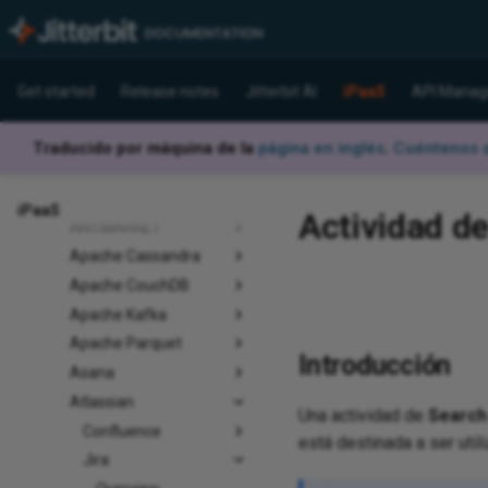
Adobe Analytics
ADP
Airtable
Get started
Release notes
Jitterbit AI
iPaaS
API Manag
Algonomy
Personalization
Traducido por máquina de la
página en inglés
.
Cuéntenos q
Amazon
Anthropic Claude
(Beta)
iPaaS
Actividad de
ANYMARKET
Apache Cassandra
Apache CouchDB
Apache Kafka
Apache Parquet
Introducción
Asana
Atlassian
Una actividad de
Search
Confluence
está destinada a ser uti
Jira