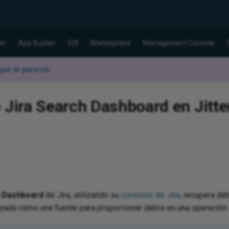
er
App Builder
EDI
Marketplace
Management Console
ué le pareció
.
 Jira Search Dashboard en Jitte
 Dashboard
de Jira, utilizando su
conexión de Jira
, recupera dat
lizada como una fuente para proporcionar datos en una operación.