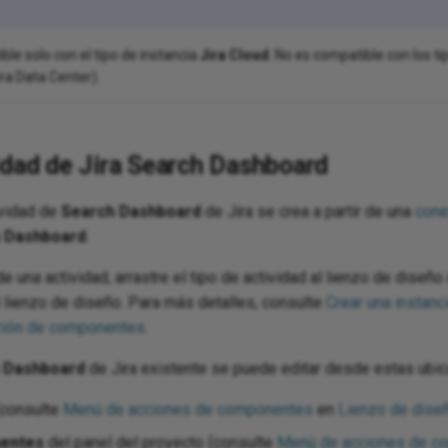
ble solo con el tipo de instancia
Jira Cloud
. No es compatible con los t
ira Data Center).
idad de Jira Search Dashboard
ividad de
Search Dashboard
de Jira se crea a partir de una
cone
 Dashboard
.
de una actividad, arrastre el tipo de actividad al lienzo de diseño
l lienzo de diseño. Para más detalles, consulte
Crear una instanc
ación de componentes
.
 Dashboard
de Jira existente se puede editar desde estas ubic
(consulte
Menú de acciones de componentes
en
Lienzo de dise
entes
del panel del proyecto (consulte
Menú de acciones de c