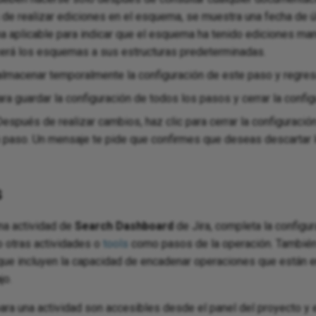
 de realizar ediciones en el esquema, se muestra una fecha de úl
 aplicable para indicar que el esquema ha tenido ediciones manu
rá los esquemas a sus estructuras predeterminadas.
almacenar temporalmente la configuración de este paso y regresar
ra guardar la configuración de todos los pasos y cerrar la configu
espués de realizar cambios, haz clic para cerrar la configuració
n paso. Un mensaje te pide que confirmes que deseas descartar 
s
na actividad de
Search Dashboard
de Jira, completa la configur
o otras actividades o
tools
como pasos de la operación. También
 que incluyen la capacidad de encadenar operaciones que están 
jo.
ra una actividad son accesibles desde el panel del proyecto y e