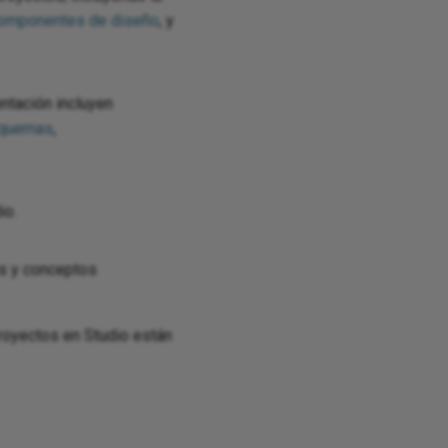
componentes de diseño
, y
ntación incluyen
quemas
,
io.
s y conceptos
proyectos en Studio están