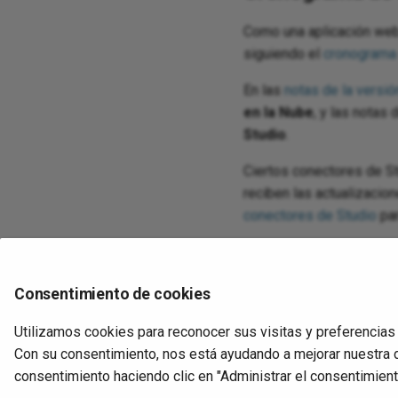
Como una aplicación web 
siguiendo el
cronograma
En las
notas de la versi
en la Nube
, y las notas
Studio
.
Ciertos conectores de S
reciben las actualizacio
conectores de Studio
par
En las notas de la versi
enumeran bajo el encab
Consentimiento de cookies
encabezados
Conector
para esos componentes se
Utilizamos cookies para reconocer sus visitas y preferencias
Con su consentimiento, nos está ayudando a mejorar nuestra 
consentimiento haciendo clic en "Administrar el consentimiento
Anterior
Connect AI agents to Microsoft Copilot Studi