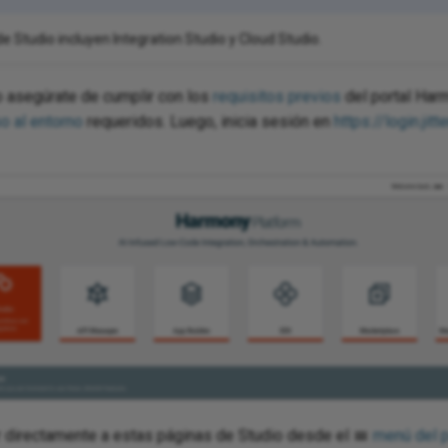
 Studio incluyen Integration Studio y Cloud Studio.
ro asegúrate de cumplir con los
requisitos previos
del portal Har
o al entorno
requeridos. Luego, inicia sesión en
https://login.jitt
directamente a estas páginas de Studio desde el
menú del 