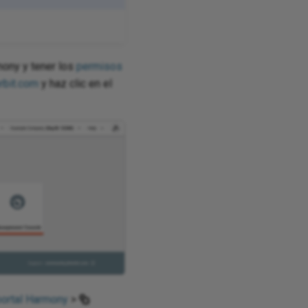
mony y tener los
permisos
erbit.com
y haz clic en el
portal Harmony
>