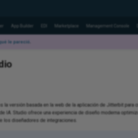
er
App Builder
EDI
Marketplace
Management Console
ué le pareció
.
dio
s la versión basada en la web de la aplicación de Jitterbit para 
de IA. Studio ofrece una experiencia de diseño moderna optimiza
e los diseñadores de integraciones.