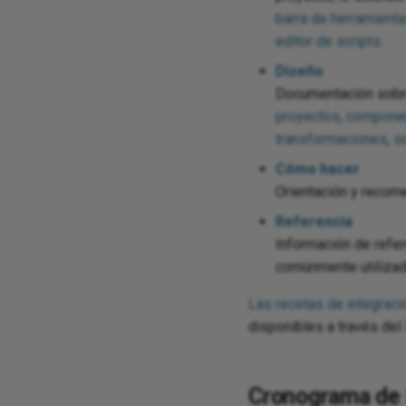
barra de herramienta
editor de scripts
.
Diseño
Documentación sobre
proyectos
,
componen
transformaciones
,
sc
Cómo hacer
Orientación y recom
Referencia
Información de refer
comúnmente utilizad
Las recetas de integraci
disponibles a través del
Cronograma de 