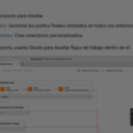
proyecto para diseñar.
ales
: Gestiona los puntos finales utilizados en todos los entornos
ctores
: Crea conectores personalizados.
ecto, usarás Studio para diseñar flujos de trabajo dentro de él: