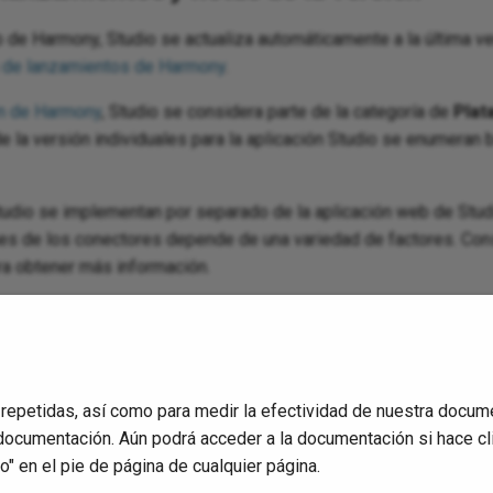
de Harmony, Studio se actualiza automáticamente a la última ver
 de lanzamientos de Harmony
.
ón de Harmony
, Studio se considera parte de la categoría de
Plat
 de la versión individuales para la aplicación Studio se enumeran
tudio se implementan por separado de la aplicación web de Stu
nes de los conectores depende de una variedad de factores. Co
a obtener más información.
ón de Harmony, las actualizaciones de conectores que son parte d
ezado
Studio
. Las actualizaciones de conectores también pueden
es SDK de Studio
o
Agentes
, lo que indica que siguen el cro
gún se identifica en las notas de la versión.
 repetidas, así como para medir la efectividad de nuestra docum
documentación. Aún podrá acceder a la documentación si hace cl
" en el pie de página de cualquier página.
o