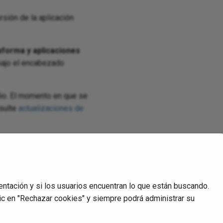
sión de la aplicación
aforma y aplicaciones
 bajo el encabezado
dio. El momento en que se
nsulte
actualizaciones de
e la aplicación Studio se
 aparecer bajo los
nograma de lanzamientos
entación y si los usuarios encuentran lo que están buscando.
ic en "Rechazar cookies" y siempre podrá administrar su
Siguiente
Glossary