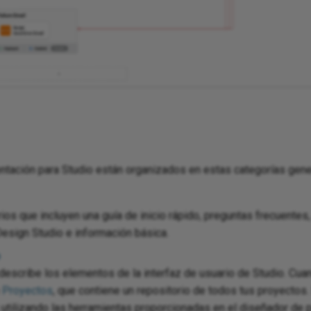
tación para Studio están organizados en estas categorías gene
ios que incluyen una guía de inicio rápido, preguntas frecuente
Design Studio e información básica.
o
escribe los elementos de la interfaz de usuario de Studio. Cua
e
Proyectos
, que contiene un repositorio de todos tus proyectos
 utilizando las herramientas proporcionadas en el diseñador de p