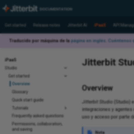
Get started
Release notes
Jitterbit AI
iPaaS
API Manag
Traducido por máquina de la
página en inglés
.
Cuéntenos q
Jitterbit Stu
iPaaS
Studio
Get started
Overview
Overview
Glossary
Quick start guide
Jitterbit Studio
(Studio) e
Tutorials
integraciones y agentes 
Frequently asked questions
uso y acceso por parte d
Permissions, collaboration,
and saving
Nota