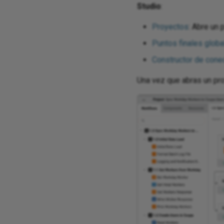
Studio
:
Proyectos
: Abre un 
Puntos finales glob
Constructor de cone
Una vez que abras un proy