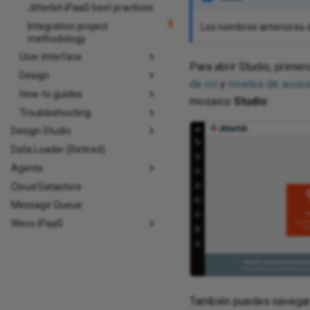
Jitterbit iPaaS best practices
Integration project
Los nombres anteriores de
methodology
User interface
Para abrir Studio, prime
Design
de rol
y
niveles de acces
How-to guides
mosaico
Studio
:
Troubleshooting
Design Studio
Data Loader (Retired)
Agents
Cloud Datastore
Message Queue
Wevo iPaaS
También puedes navegar 