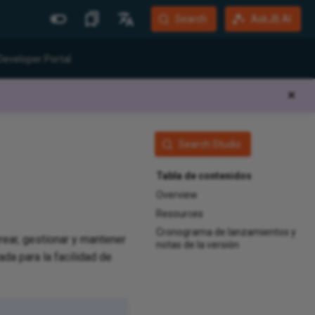
Search
AskJB AI
Más Sitios
Idiomas
Developer Portal
Jitterbit Website
English
✕
Community Forum
Português (Brasil)
Developer Portal
Español
Search Studio
Harmony Login
Deutsch
Tabla de contenidos
System Status
Overview
Training
Resources
Cronograma de lanzamientos y
crear, gestionar y mantener
notas de la versión
da para la facilidad de