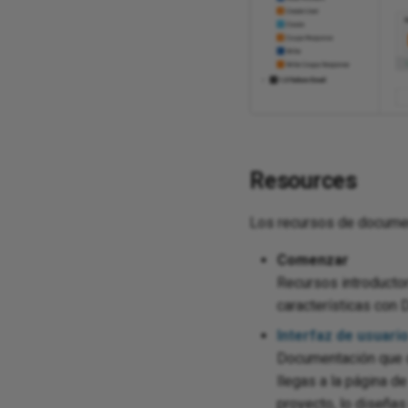
Resources
Los recursos de documen
Comenzar
Recursos introductor
características con 
Interfaz de usuari
Documentación que d
llegas a la página d
proyecto, lo diseñas