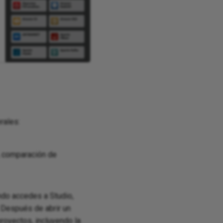
rales:
s, comparación de
ndo accedes a Studio,
. Después de abrir un
royectos, incluyendo la