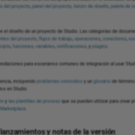
s del proyecto
,
panel del proyecto
,
lienzo de diseño
,
paleta de 
 el diseño de un proyecto de Studio. Las categorías de docume
tes del proyecto
,
flujos de trabajo
,
operaciones
,
conectores
,
es
ripts
,
funciones
,
variables
,
notificaciones
, y
plugins
.
endaciones para escenarios comunes de integración al usar Stud
encia, incluyendo
problemas conocidos
y un
glosario
de término
os en Studio.
ón
y
las plantillas de proceso
que se pueden utilizar para crear 
Marketplace
.
lanzamientos y notas de la versión