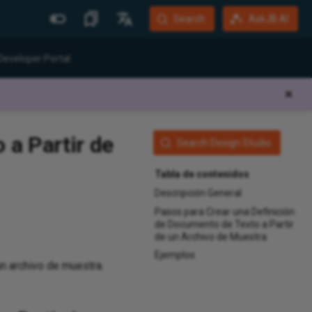
Search
AskJB AI
Más Sitios
Idiomas
Developer Portal
Jitterbit Website
English
✕
Community Forum
Português (Brasil)
Developer Portal
Español
 a Partir de
Search Design Studio
Harmony Login
Deutsch
Tabla de contenidos
System Status
Descripción General
Training
Pasos para Crear una Definición
de Documento de Texto a Partir
de un Archivo de Muestra
Ejemplos
un archivo de muestra.