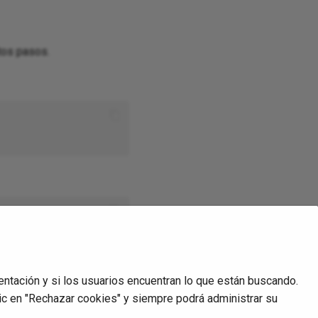
tos pasos.
entación y si los usuarios encuentran lo que están buscando.
ic en "Rechazar cookies" y siempre podrá administrar su
Siguiente
Flat file field validation