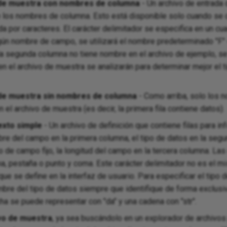
 de muestra con nombres de columna
- Un archivo de entrada 
e los nombres de columna. Esto está disponible solo cuando se 
da por caracteres. El carácter delimitador se especifica en un cu
gún nombre de campo, se utilizará el nombre predeterminado "F"
la segunda columna no tiene nombre en el archivo de ejemplo, se
en el archivo de muestra se analizarán para determinar mejor el 
 de muestra sin nombres de columna
- Como arriba, solo los 
n el archivo de muestra (es decir, la primera fila contiene datos).
exto simple
- Un archivo de definición que contiene filas para 
mbre del campo en la primera columna, el tipo de datos en la segu
 de campo fijo, la longitud del campo en la tercera columna. L
a, pestaña o punto y coma. Este carácter delimitador no es el m
ue se define en la interfaz de usuario. Para especificar el tipo d
mbre del tipo de datos siempre que identifique de forma exclusiv
ha se puede representar con "da" y una cadena con "str".
vo de muestra
, ya sea buscándolo en un explorador de archivos