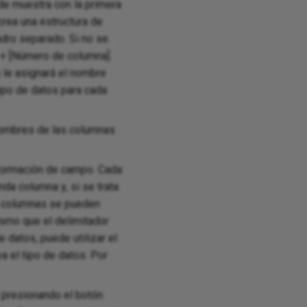
de muestra con la primera
crea una estructura de
adro separado. Si no se
 + [Número de columna].
 le asignará el nombre
tipo de datos para cada
nombres de las columnas
información de campo. Cada
nda columna y, si se trata
as columnas se pueden
ismo que el delimitador
e datos, puede utilizar el
a el tipo de datos. Por
 presionando el botón