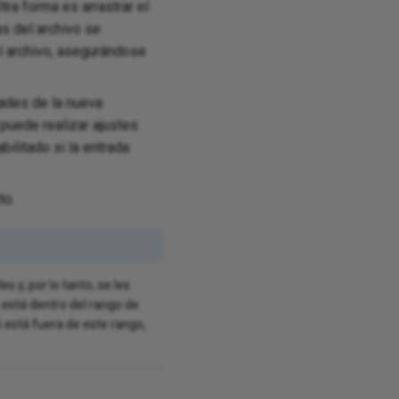
tra forma es arrastrar el
as del archivo se
el archivo, asegurándose
dades de la nueva
 puede realizar ajustes
ilitado si la entrada
to.
 y, por lo tanto, se les
n está dentro del rango de
 está fuera de este rango,