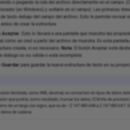
ibiendo o pegando la ruta del archivo directamente en el campo. (O
lorador (en Windows) y soltarlo en el campo). Las primeras líne
 de texto debajo del campo del archivo. Esto le permite revisar 
antes de crear la estructura.
n
Aceptar
. Esto lo llevará a una pantalla que muestra las propie
tal como se creó a partir del archivo de muestra. En esta pantalla
uctura creada, si es necesario.
Nota:
El botón Aceptar está deshab
de diálogo no es válida o está incompleta.
n
Guardar
para guardar la nueva estructura de texto en su proyec
cisión ilimitada, como XML decimal, se convierten en tipos de datos dobles
sión que podría, como resultado, truncar los datos. El límite de precisió
imo de un largo con signo, que es de –2 147 483 648 a 2 147 483 647. Si
e datos de cadena.