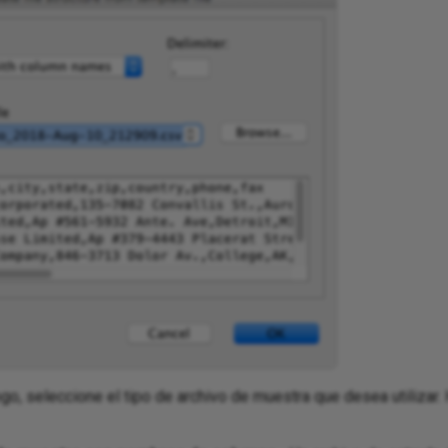
ogo, seleccione el tipo de archivo de muestra que desea utilizar.