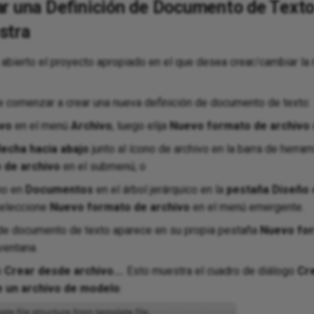
r una Definición de Documento de Texto 
stra
bierto el proyecto apropiado en el que desea crear/cambiar la 
e comenzar a crear una nueva definición de documento de texto:
vo
en el menú
Archivo
, luego elija
Nuevo formato de archivo
lecha hacia abajo
junto al ícono de archivo en la barra de herra
 de archivo
en el submenú; o
ho en
Documentos
en el árbol jerárquico en la
pestaña Diseño
e
seleccione
Nuevo formato de archivo
en el menú emergente.
 de documento de texto aparece en su propia pestaña
Nuevo for
ventana.
n
Crear desde archivo...
. Esto muestra el cuadro de diálogo
Cre
de un archivo de modelo
: