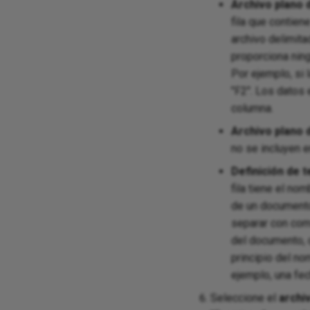
Archivo plano
fila que contien
archivo delimita
proporciona nin
Por ejemplo, si 
"F2". Los datos 
columna.
Archivo plano
no se incluyen e
Definición de t
fila tiene el no
de un documento
separar con com
del documento, q
principio del no
ejemplo, una fec
Seleccione el
archi