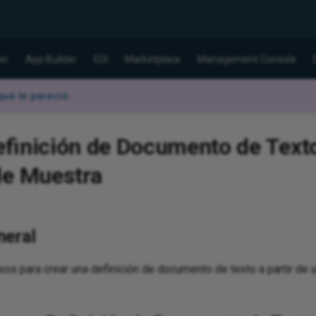
er
App Builder
EDI
Marketplace
Management Console
ué le pareció
.
efinición de Documento de Texto
de Muestra
neral
sos para crear una definición de documento de texto a partir de 