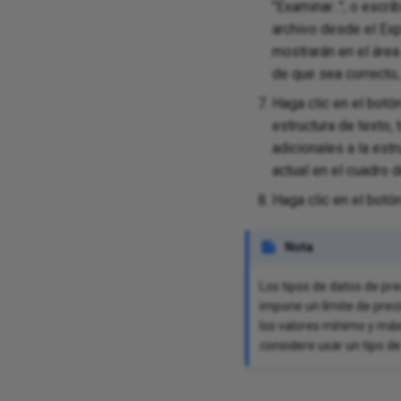
"Examinar...", o escr
archivo desde el Exp
mostrarán en el área
de que sea correcto, 
Haga clic en el botó
estructura de texto, 
adicionales a la estr
actual en el cuadro 
Haga clic en el botó
Nota
Los tipos de datos de pre
impone un límite de preci
los valores mínimo y máx
considere usar un tipo d