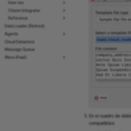
How-tos
Citizen Integrator
Reference
Data Loader (Retired)
Agents
Cloud Datastore
Message Queue
Wevo iPaaS
En el cuadro de diál
compatibles: