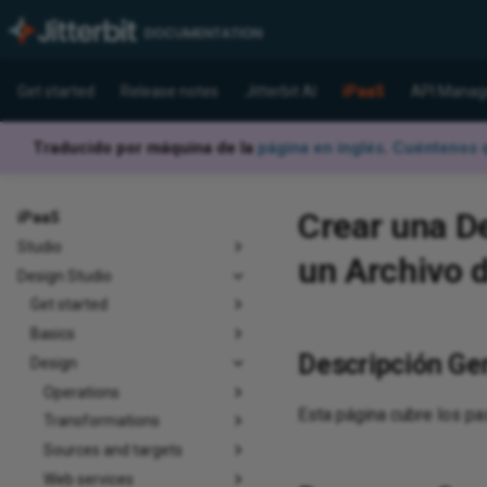
Get started
Release notes
Jitterbit AI
iPaaS
API Manag
Traducido por máquina de la
página en inglés
.
Cuéntenos q
Crear una D
iPaaS
Studio
un Archivo 
Design Studio
Get started
Basics
Descripción Ge
Design
Operations
Esta página cubre los pa
Transformations
Sources and targets
Web services