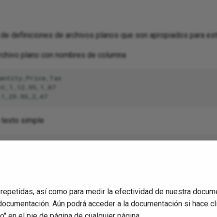
de definiciones de archivos planos que son apropiados para es
rchivo plano con nombres de columna
antity,Price,Tax

t,1,12.95,1,07

 texto simple
 repetidas, así como para medir la efectividad de nuestra docum
documentación. Aún podrá acceder a la documentación si hace cl
" en el pie de página de cualquier página.