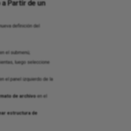
a Partir de un
nueva definición del
en el submenú;
mientas, luego seleccione
n el panel izquierdo de la
mato de archivo
en el
ar estructura de