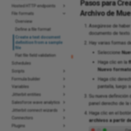
Pasos para Crea
Hosted HTTP endpoints
Archivo de Mue
File formats
Overview
Asegúrese de haber a
Define a file format
documento de texto.
Create a text document
definition from a sample
Hay varias formas d
file
Seleccione
Nue
Flat file field validation
Haga clic en la
f
Schedules
Nuevo formato
Scripts
Haga clic derec
Formula builder
pantalla, luego 
Variables
Jitterbit entities
Su nueva definición
Salesforce wave analytics
panel derecho de la 
Jitterbit connect wizards
Haga clic en el botó
Connectors
archivos a partir 
Plugins