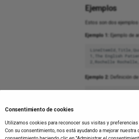
Ejemplos
Estos son dos ejemplos 
Ejemplo 1:
Ejemplo de a
LineItemId,Title,Qu
1,The English Patien
Ejemplo 2:
Definición de
LastName,String,20

FirstName,String,20

Birthday,date,10

Consentimiento de cookies
Utilizamos cookies para reconocer sus visitas y preferencias
Con su consentimiento, nos está ayudando a mejorar nuestra 
Anterior
Define a file format
consentimiento haciendo clic en "Administrar el consentimiento