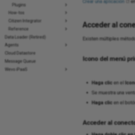
Crear una aplicación
en
Plugins
How-tos
Citizen Integrator
Acceder al cone
Reference
Data Loader (Retired)
Existen múltiples método
Agents
Cloud Datastore
Icono del menú pri
Message Queue
Wevo iPaaS
Haga clic
en el
Ico
Se muestra una vent
Haga clic
en el botó
Acceder al conecto
Haga doble clic e