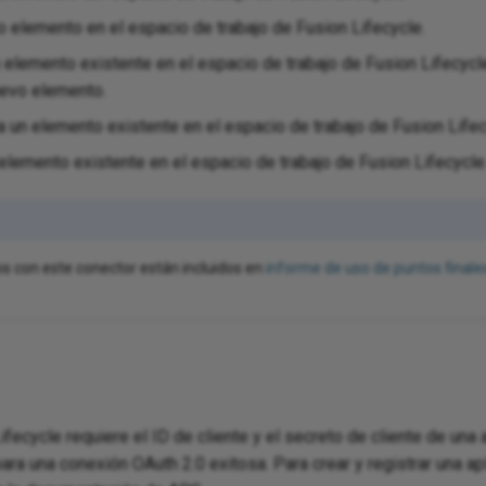
 elemento en el espacio de trabajo de Fusion Lifecycle.
 elemento existente en el espacio de trabajo de Fusion Lifecycle
uevo elemento.
a un elemento existente en el espacio de trabajo de Fusion Lifec
elemento existente en el espacio de trabajo de Fusion Lifecycle
os con este conector están incluidos en
informe de uso de puntos finale
Lifecycle requiere el ID de cliente y el secreto de cliente de un
ara una conexión OAuth 2.0 exitosa. Para crear y registrar una a