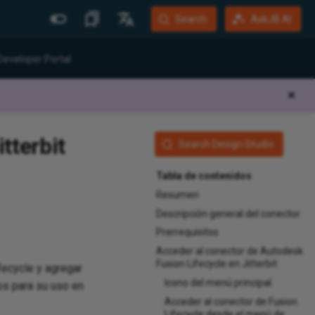
Search
AskJB AI
Más Sitios
Idiomas
Developer Portal
Jitterbit Website
English
✕
Community Forum
Português (Brasil)
Developer Portal
Español
tterbit
Search Design Studio
Harmony Login
Deutsch
Tabla de contenidos
System Status
Resumen
Training
Descripción general del conector
Prerrequisitos
Acceder al conector de Autodesk
Fusion Lifecycle en Jitterbit
fecycle y agregar
Icono del menú principal
os para su uso en
Acceder al conector de Fusion
Lifecycle desde el menú de