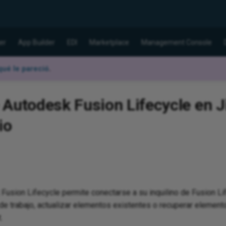
er
App Builder
EDI
Marketplace
Management Console
ué le pareció
.
Autodesk Fusion Lifecycle en Ji
io
Fusion Lifecycle permite conectarse a su inquilino de Fusion Li
e trabajo, actualizar elementos existentes o recuperar element
.