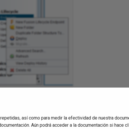
en cualquier función de
Fusion Lifecycle
.
usion Lifecycle
en el menú lateral para crear una nueva operaci
 repetidas, así como para medir la efectividad de nuestra docum
documentación. Aún podrá acceder a la documentación si hace cl