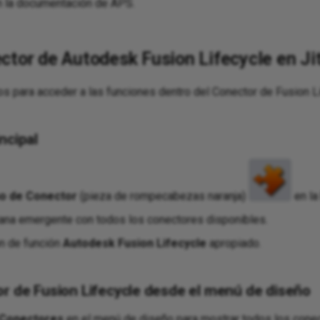
 la documentación de APS.
ctor de Autodesk Fusion Lifecycle en Jit
s para acceder a las funciones dentro del Conector de Fusion Li
ncipal
no de Conector
(pieza de rompecabezas naranja)
en la
ana emergente con todos los conectores disponibles.
n de función
Autodesk
Fusion Lifecycle
apropiado.
r de Fusion Lifecycle desde el menú de diseño
n Conectores
en el menú de diseño para mostrar todos los conec