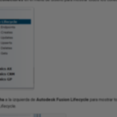
ha
a la izquierda de
Autodesk Fusion Lifecycle
para mostrar t
ifecycle.