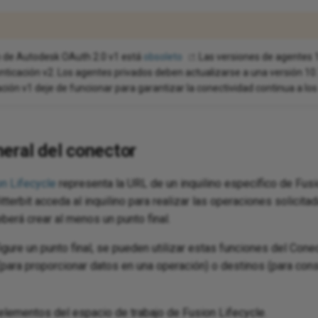
n de Autodesk OAuth 2.0 v1 está
obsoleto
. Las versiones de agentes 
nticación v2. Los agentes privados deben actualizarse a una versión 10.
ción v1 deje de funcionar para garantizar la conectividad continua a los
eral del conector
on Lifecycle
representa la URL de un inquilino específico de Fusio
itterbit acceda al inquilino para realizar las operaciones solicit
berá crear al menos un punto final.
ure un punto final, se pueden utilizar estas funciones del Con
para proporcionar datos en una operación) o destinos (para con
lementos del espacio de trabajo de Fusion Lifecycle.