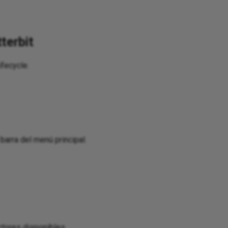
terbit
fecycle.
 barra del menú principal.
tores disponibles.