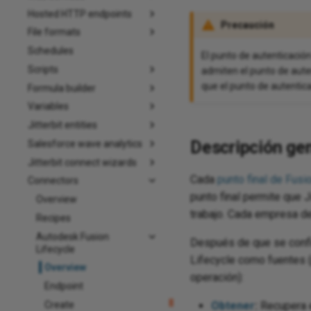
Hosted HTTP endpoints
Precaución
File formats
Schedules
El punto de autenticació
Scripts
admiten el punto de aute
que el punto de autentica
Formula builder
Variables
Jitterbit entities
Descripción gen
Salesforce wave analytics
Jitterbit connect wizards
Cada
punto final de Fusi
Connectors
punto final permite que J
Overview
trabajo. Cada empresa de
Recipes
Autodesk Fusion
Después de que se config
Lifecycle
Lifecycle como fuentes (
Overview
operación):
Endpoint
Create
Obtener
:
Recupera e