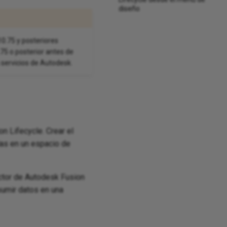
diseño
10.75 y posteriores
75 o posterior antes de
 servicios de Autodesk.
n Lifecycle. Crear el
adas en un espacio de
ector de Autodesk Fusion
sumir datos en una