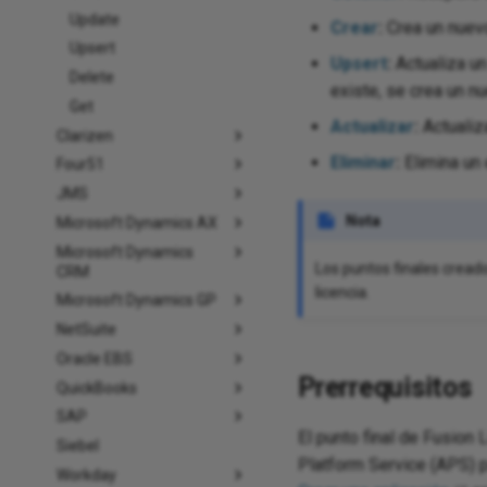
Update
Crear
:
Crea un nuevo
Upsert
Upsert
:
Actualiza un
Delete
existe, se crea un n
Get
Actualizar
:
Actualiz
Clarizen
Eliminar
:
Elimina un 
Four51
JMS
Nota
Microsoft Dynamics AX
Microsoft Dynamics
Los puntos finales cread
CRM
licencia.
Microsoft Dynamics GP
NetSuite
Oracle EBS
Prerrequisitos
QuickBooks
SAP
El punto final de Fusion 
Siebel
Platform Service (APS) p
Workday