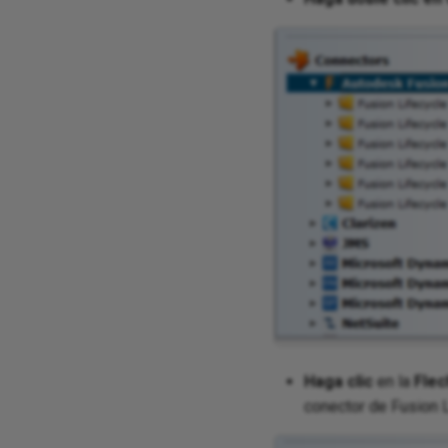
Haga clic
en la
Flec
conector de Fusion L