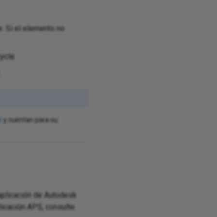
. Si el elemento no
ycle.
.
s
y cuentan para su
a aplicación de Autodesk
plicación APS, consulte