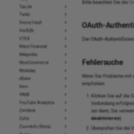
Bitte beachten Sie die
D
TaxJar
Twilio
Veeva Vault
OAuth-Authenti
Via B2B
VTEX
Die OAuth-Authentifizieru
Wave Financial
Wikipedia
Fehlersuche
WooCommerce
Workday
Wenn Sie Probleme mit d
xBase
empfohlen:
Xero
YAMI
Klicken Sie auf die 
YouTube Analytics
Verbindung erfolgre
sei denn, Sie verwe
Zendesk
deaktivieren
).
Zoho
ZoomInfo (Beta)
Überprüfen Sie die
B