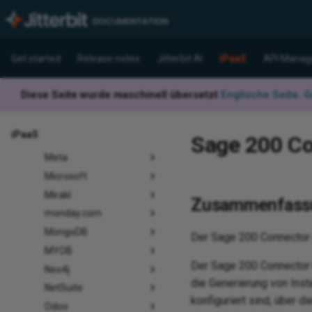
Kintone
Linio
Magazine Luiza
Get started
Release notes
Jitterbit AI
iPaaS
API Manag
Magento
MailChimp
Diese Seite wurde maschinell übersetzt
Englische Seite
.
G
Marketo
MarkLogic
iPaaS
Sage 200 Con
MCP Client
Meta
Microsoft
Mirakl
Zusammenfass
monday.com
MongoDB
Der Sage 200 Connector 
MYOB
Der Sage 200 Connector b
Neo4j
die Generierung von Inst
NetSuite
konfiguriert sind, über d
Odoo