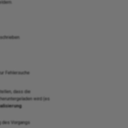
ldern.
schrieben.
ur Fehlersuche
tellen, dass die
 heruntergeladen wird (es
alisierung
ng des Vorgangs