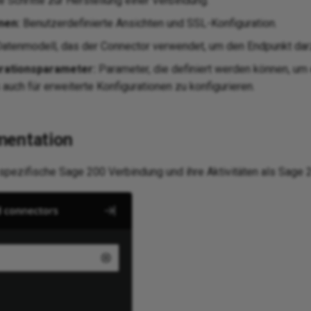
e Schritte zur Herstellung einer Verbindung.
nen:
Benutzerdefinierte Ansichten und SSL-Konfiguration.
atenmodell, das der Connector verwendet, um den Endpunkt darz
urationsparameter:
Parameter, die definiert werden können, um
 auch für erweiterte Konfigurationen zu konfigurieren.
mentation
ezifische Sage 200 Verbindung und ihre Aktivitäten als Sage 