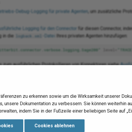
.
etriebs-Debug-Logging für private Agenten
, um zusätzliche Pro
usführliche Logging für den Connector
für diesen Connector, ind
g in die
-Datei
Ihres privaten Agenten hinzufügen:
logback.xml
itterbit.connector.verbose.logging.Sage200"
level=
"TRAC
en zum ausführlichen Protokollieren von Konnektoren siehe
Ausfü
it-Private-Agenten verwenden
.
gentenprotokolle
für weitere Informationen.
rlegungen zur Fehlersuche siehe
Fehlerbehebung bei Operatione
räferenzen zu erkennen sowie um die Wirksamkeit unserer Doku
 uns, unsere Dokumentation zu verbessern. Sie können weiterhin 
erwalten, indem Sie in der Fußzeile einer beliebigen Seite auf „Ei
ookies
Cookies ablehnen