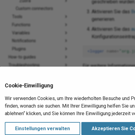
Zuora
geschrieben wurden
Custom connectors
Aktivieren Sie das
B
Tools
generieren.
Functions
Aktivieren Sie das
a
Variables
Konfigurationseintra
Notifications
Plugins
<logger
name=
"org.j
How-to guides
Troubleshooting
Für weitere Information
Konnektoren, die Jitterb
Design Studio
Data Loader (Retired)
Cookie-Einwilligung
Überprüfen Sie die
A
Agents
Für zusätzliche Übe
Cloud Datastore
Wir verwenden Cookies, um Ihre wiederholten Besuche und P
Message Queue
finden, wonach sie suchen. Mit Ihrer Einwilligung helfen Sie
ablehnen“ klicken, und Sie können Ihre Einwilligung jederzeit v
Wevo iPaaS
Einstellungen verwalten
Akzeptieren Sie C
Vorherige