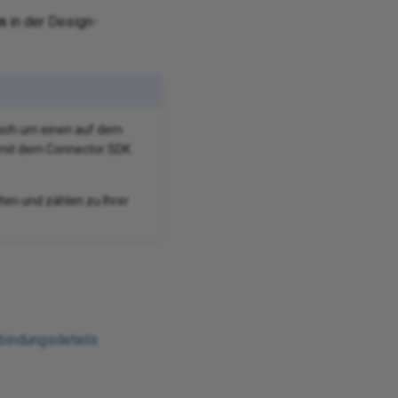
n
in der Design-
sich um einen auf dem
 mit dem Connector SDK
ten und zählen zu Ihrer
bindungsdetails