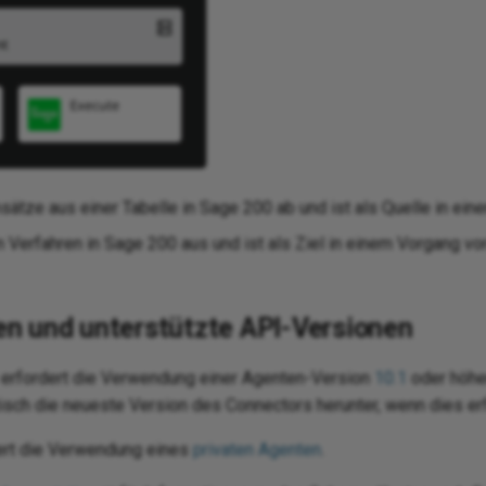
sätze aus einer Tabelle in Sage 200 ab und ist als Quelle in ei
n Verfahren in Sage 200 aus und ist als Ziel in einem Vorgang v
n und unterstützte API-Versionen
erfordert die Verwendung einer Agenten-Version
10.1
oder höhe
sch die neueste Version des Connectors herunter, wenn dies erfo
ert die Verwendung eines
privaten Agenten
.