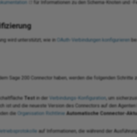
okumentation
für Informationen zu den Schema-Knoten und -Fe
fizierung
ng wird unterstützt, wie in
OAuth-Verbindungen konfigurieren
be
em Sage 200 Connector haben, werden die folgenden Schritte z
Schaltfläche
Test
in der
Verbindungs-Konfiguration
, um sicherzus
ich ist und die neueste Version des Connectors auf den Agenten
nden die
Organisation Richtlinie
Automatische Connector-Aktu
etriebsprotokolle
auf Informationen, die während der Ausführu