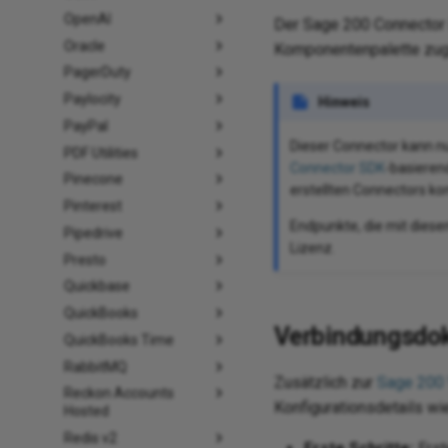
OpenAI
Der Sage 200 Connector 
Oracle
Komponentenpalette zug
PagerDuty
Paylocity
Hinweis
PayPal
Dieser Connector kann n
PDF Utilities
Connector SDK
-basieren
Pinecone
erstellten Connectors k
Pinterest
Endpunkte, die mit diese
Pipedrive
Lizenz.
Presto
Quickbase
QuickBooks
Verbindungsdo
QuickBooks Time
RabbitMQ
Zusätzlich zur
Sage 200
Reckon Accounts
Konfigurationsdetails wi
Hosted
Redis v2