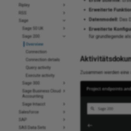
Erste Schritte:
Erst
Ripley
Erweiterte Funktio
RSS
Datenmodell:
Das D
Sage
Sage 50 UK
Erweiterte Konfig
für grundlegende als
Sage 200
Overview
Connection
Aktivitätsdoku
Connection details
Query activity
Zusammen werden eine sp
Execute activity
Sage 300
Sage Business Cloud
Accounting
Sage Intacct
Salesforce
SAP
SAS Data Sets