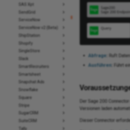
SAS Xpt
SendGrid
ServiceNow
ServiceNow v2 (Beta)
ShipStation
Shopify
SingleStore
Abfrage
:
Ruft Daten
Slack
Ausführen
:
Führt ei
SmartRecruiters
Smartsheet
Snapchat Ads
Voraussetzunge
Snowflake
Square
Der Sage 200 Connector 
Stripe
Versionen laden automati
SugarCRM
Dieser Connector erford
SuiteCRM
Tally