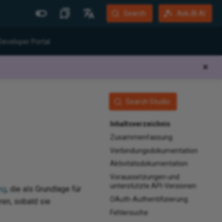
Search
AskJB AI
Weitere Websites
Sprachen
Developer Portal
Jitterbit Website
English
✕
Community Forum
Português (Brasil)
Developer Portal
Español
Search Studio
Harmony Login
Deutsch
Inhaltsverzeichnis
System Status
Zusammenfassung
Training
Verbindungsdokumentation
Aktivitätsdokumentation
Voraussetzungen und
unterstützte API-Versionen
ng
, die als Grundlage für
OAuth-Authentifizierung
ren, sobald sie
Fehlersuche