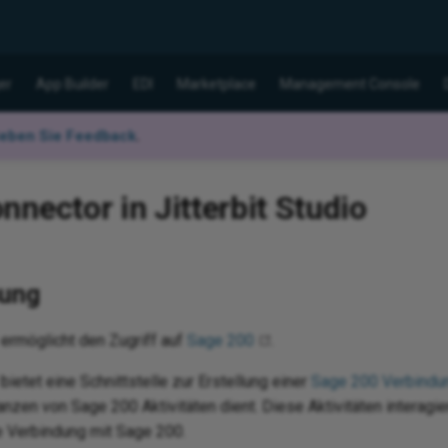
er
App Builder
EDI
Marketplace
Management Console
eben Sie Feedback
.
nector in Jitterbit Studio
ung
ermöglicht den Zugriff auf
Sage 200
.
ietet eine Schnittstelle zur Erstellung einer
Sage 200 Verbindu
anzen von Sage 200 Aktivitäten dient. Diese Aktivitäten interagie
ie Verbindung mit Sage 200.