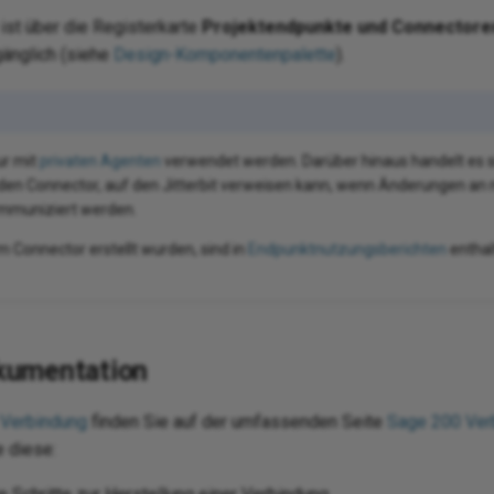
ist über die Registerkarte
Projektendpunkte und Connectore
änglich (siehe
Design-Komponentenpalette
).
ur mit
privaten Agenten
verwendet werden. Darüber hinaus handelt es 
den Connector, auf den Jitterbit verweisen kann, wenn Änderungen an
ommuniziert werden.
m Connector erstellt wurden, sind in
Endpunktnutzungsberichten
enthal
kumentation
 Verbindung
finden Sie auf der umfassenden Seite
Sage 200 Ver
e diese: