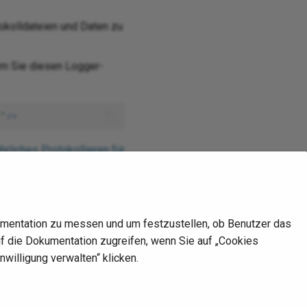
tokolldateien und Daten zu
em Sie diesen Logger-
E"
/>
hrliches Protokollieren für
n
.
mentation zu messen und um festzustellen, ob Benutzer das
auf die Dokumentation zugreifen, wenn Sie auf „Cookies
nwilligung verwalten“ klicken.
Nächste