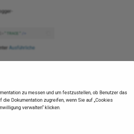
ogger-
l=
"TRACE"
/>
unter
Ausführliche
ionen
.
mentation zu messen und um festzustellen, ob Benutzer das
auf die Dokumentation zugreifen, wenn Sie auf „Cookies
nwilligung verwalten“ klicken.
Nächste
Connection
Microsoft Excel Online