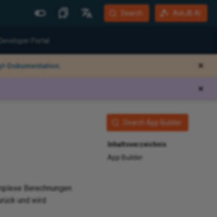
Search
AskJB AI
Weitere Websites
Sprachen
Developer Portal
Jitterbit Website
English
nyl-Dokumentation.
✕
Community Forum
Português (Brasil)
✕
Developer Portal
Español
Harmony Login
Deutsch
Search App Builder
System Status
Training
Inhaltsverzeichnis
App Builder
omplexe Berechnungen
urück und wird