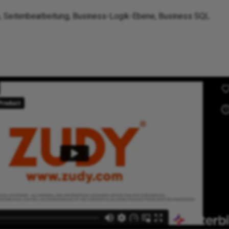
te, Seitenbearbeitung, Business-Logik-Ebene, Business SQL