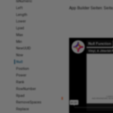
IsNumeric
App Builder Seiten: Sei
Left
Length
Lower
Lpad
Max
Min
NewUUID
Now
Null
Position
Power
Rank
RowNumber
Rpad
RemoveSpaces
Replace