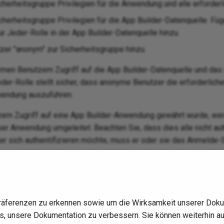
herheitsgruppe Privilegien für die Anwendung und alle erforderl
herheitsgruppe Privilegien für die App Builder-Datenquelle. Füg
r Jeder-Rolle in der App Builder-Datenquelle hinzu.
zer "anonym" zur Sicherheitsgruppe hinzu.
en Benutzern Zugriff auf die App Builder-Datenquelle und das
der-Rolle stellt sicher, dass anonyme Benutzer die erforderlich
wendung auszuführen.
rn Zugriff auf eine App Builder-Anwendung gewährt wurde, we
er Anwendung umgeleitet. Beachten Sie, dass dies alle nicht aut
zer sich authentifizieren möchte, muss er oder sie das Anmelde
en siehe
Anwendungsauthentifizierung
.
räferenzen zu erkennen sowie um die Wirksamkeit unserer Doku
 uns, unsere Dokumentation zu verbessern. Sie können weiterhin 