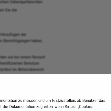
ichen Datenquellenrollen.
en Sie die
 Hinzufügen der
en Berechtigungen haben,
rden sie bei einem Besuch
hentifizierten Benutzer
-Symbol im Aktionsbereich
mentation zu messen und um festzustellen, ob Benutzer das
Nächste
Hide errors from users
auf die Dokumentation zugreifen, wenn Sie auf „Cookies