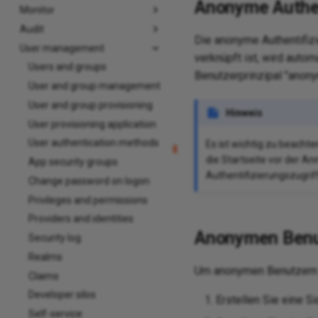
Anonyme Authen
Monitor
Audit
Die anonyme Authentifizi
User management
verknüpft ist, wird auto
Users and groups
Benutzerprinzipal "anony
User and group management
User and group provisioning
Hinweis
User provisioning application
User authentication methods
Es ist wichtig zu beacht
die Startseite vor der 
App security groups
Authentifizierungszugrif
Change password on logon
Privileges and permissions
Providers and identities
Anonymen Benut
Security log
Realms
Um anonymen Benutzern 
Claims
Developer silos
Erstellen Sie eine S
Self-service