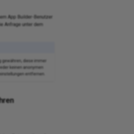
inem App Builder-Benutzer
die Anfrage unter dem
ng gewähren, diese immer
ntweder keinen anonymen
einstellungen entfernen.
hren