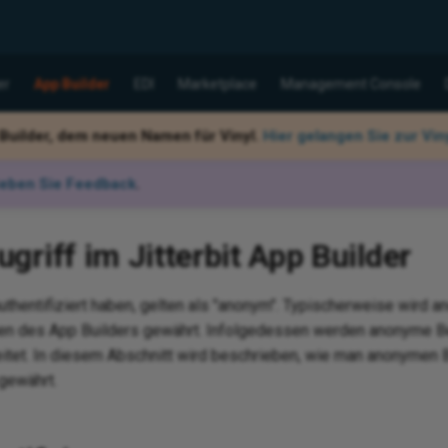
er
App Builder
EDI
Marketplace
Management Console
 Builder, dem neuen Namen für Vinyl.
Hier gelangen Sie zur Vi
eben Sie Feedback
.
riff im Jitterbit App Builder
 authentifiziert haben, gelten als "anonym". Typischerweise wird
cen des App Builders gewährt. Infolgedessen werden anonyme B
itet. In diesem Abschnitt wird beschrieben, wie man anonymen B
gewährt.