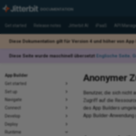
Get started
Release notes
Jitterbit AI
iPaaS
API Manag
Diese Dokumentation gilt für Version 4 und höher von App
Diese Seite wurde maschinell übersetzt
Englische Seite
.
G
Anonymer Zug
App Builder
Get started
Set up
Benutzer, die sich nicht
Navigate
Zugriff auf die Ressour
des App Builders umgele
Connect
App Builder-Anwendung 
Develop
Deploy
Runtime