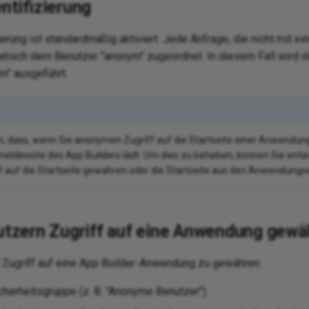
tifizierung
erung ist standardmäßig aktiviert. Jede Anfrage, die nicht mit e
matisch dem Benutzer "anonym" zugeordnet. In diesem Fall wird 
m" ausgeführt.
en, dass, wenn Sie anonymen Zugriff auf die Startseite einer Anwendu
Anmeldeseite des App Builders lädt. Um dies zu beheben, können Sie e
f auf die Startseite gewähren oder die Startseite aus den Anwendungs
zern Zugriff auf eine Anwendung gewä
Zugriff auf eine App Builder-Anwendung zu gewähren:
icherheitsgruppe (z. B. "Anonyme Benutzer").